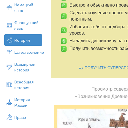
Быстро и объективно пров
Немецкий
язык
Сделать изучение нового 
понятным.
Французский
Избавить себя от подбора 
язык
уроков.
Наладить дисциплину на св
История
Получить возможность рабо
Естествознание
Всемирная
=> ПОЛУЧИТЬ СУПЕРСП
история
Всеобщая
история
Просмотр содер
«Возникновение Древнее
История
России
Право