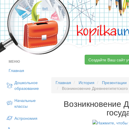
kopilka
ur
Создайте Ваш сайт у
МЕНЮ
Главная
Дошкольное
Главная
История
Презентации
образование
Возникновение Древнеегипетского 
Начальные
Возникновение Д
классы
госуд
Астрономия