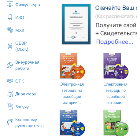
Физкультура
ИЗО
МХК
ОБЗР
(ОБЖ)
Внеурочная
ВОЗНИКНОВЕНИЕ ДРЕВНЕЕГИПЕТСК
работа
ГОСУДАРТСВА
5
ОРК
Электронная
Электронная
тетрадь по
тетрадь по
Директору
всеобщей
всеобщей
истории...
истории...
Завучу
Классному
руководителю