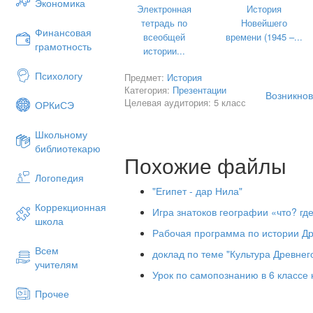
Экономика
Электронная
История
тетрадь по
Новейшего
Финансовая
всеобщей
времени (1945 –...
грамотность
истории...
Психологу
Предмет:
История
Категория:
Презентации
ПЛАН УРОКА
Возникнов
Целевая аудитория: 5 класс
ОРКиСЭ
КАКИЕ ПРИРОДНЫЕ УСЛОВИЯ 
ДРЕВНЕЕГИПЕТСКОГО ГОСУДА
Школьному
ВЕЛИКАЯ РЕКА НА СЕВЕРЕ АФ
библиотекарю
ВЕРХНИЙ И НИЖНИЙ ЕГИПЕТ
Похожие файлы
Логопедия
"Египет - дар Нила"
Коррекционная
Игра знатоков географии «что? гд
школа
Рабочая программа по истории Д
Всем
доклад по теме "Культура Древнег
учителям
Урок по самопознанию в 6 классе
Прочее