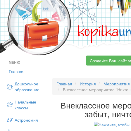
kopilka
ur
Создайте Ваш сайт у
МЕНЮ
Главная
Дошкольное
Главная
История
Мероприятия
образование
Внеклассное мероприятие "Никто н
Начальные
Внеклассное меро
классы
забыт, ничт
Астрономия