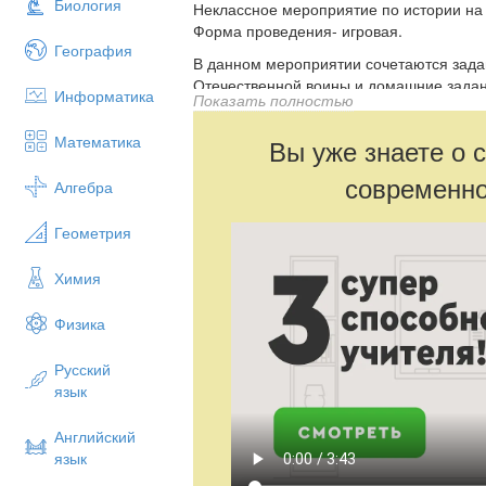
Биология
Неклассное мероприятие по истории на т
Форма проведения- игровая.
География
В данном мероприятии сочетаются зада
Отечественной воины и домашние задан
Информатика
Показать полностью
а также эссе по теме "Никто не забыт, 
продемонстрировать знание понятий, ка
Математика
Вы уже знаете о 
современно
Алгебра
Геометрия
Химия
Физика
Русский
язык
Английский
язык