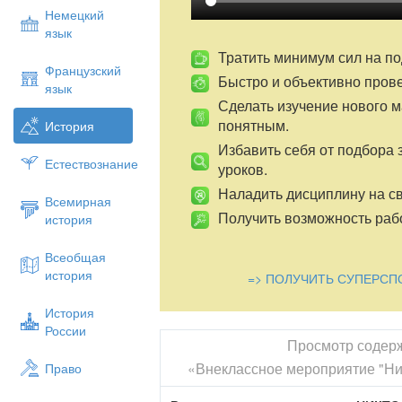
Немецкий
язык
Тратить минимум сил на по
Французский
Быстро и объективно пров
язык
Сделать изучение нового 
понятным.
История
Избавить себя от подбора 
Естествознание
уроков.
Наладить дисциплину на св
Всемирная
Получить возможность рабо
история
Всеобщая
история
=> ПОЛУЧИТЬ СУПЕРСП
История
России
Просмотр содер
«Внеклассное мероприятие "Ник
Право