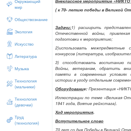
Внеклассное мероприятие «НИКТО
Окружающий
мир
( к 70- летию победы в Великой О
Обществознание
Задачи:
1) расширить представлен
Экология
Отечественной войны, привлека
подготовки к мероприятию;
Искусство
2)использовать межпредметные 
конкурсов (литература, изобразител
Литература
3) способствовать воспитанию п
Войны, ветеранам, обратить вни
Музыка
памяти в современных условиях 
истории в угоду отдельным совреме
Технология
(мальчики)
Оборудовани
е:
Презентация «НИКТ
Иллюстрации по теме «Великая Оте
Технология
1941 года, Взятие рейхстага).
(девочки)
Ход мероприятия
.
Труд
Вступительное слово
(технология)
70 лет со дня Победы в Великой Отеч