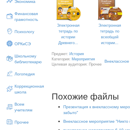
Экономика
Название тяжелого фашистско
Финансовая
Вооруженная борьба между гос
грамотность
либо цели (ВОЙНА)
Электронная
Электронная
Изоляция города или группиров
тетрадь по
тетрадь по
Психологу
внешним миром (БЛОКАДА)
истории
всеобщей
Какой род войск называли цари
Древнего...
истории...
ОРКиСЭ
Народное название гвардейс
Предмет:
История
Школьному
(КАТЮША)
Категория:
Мероприятия
Внеклассное 
библиотекарю
Целевая аудитория: Прочее
Стремительное нападение (АТ
Логопедия
Противотанковые или противо
брусьев, скрепленных колючей 
Коррекционная
Фашистский пикирующий бомб
школа
Похожие файлы
Перевод вооруженных сил гос
военного времени (МОБИЛИЗА
Всем
Презентация к внеклассному меро
учителям
Старый воин (ВЕТЕРАН)
забыто"
Подписание побежденным го
Внеклассное мероприятие "Никто н
Прочее
разгроме вооруженных сил (К
внеклассное мероприятие 6-10 кла