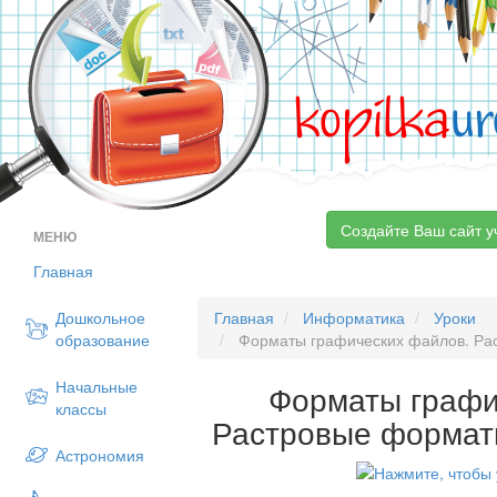
kopilka
ur
Создайте Ваш сайт у
МЕНЮ
Главная
Дошкольное
Главная
Информатика
Уроки
образование
Форматы графических файлов. Рас
Начальные
Форматы графи
классы
Растровые формат
Астрономия