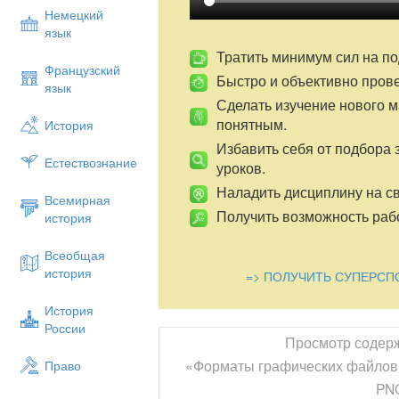
Немецкий
язык
Тратить минимум сил на по
Французский
Быстро и объективно пров
язык
Сделать изучение нового 
понятным.
История
Избавить себя от подбора 
Естествознание
уроков.
Наладить дисциплину на св
Всемирная
Получить возможность рабо
история
Всеобщая
история
=> ПОЛУЧИТЬ СУПЕРСП
История
России
Просмотр содер
«Форматы графических файлов.
Право
PN