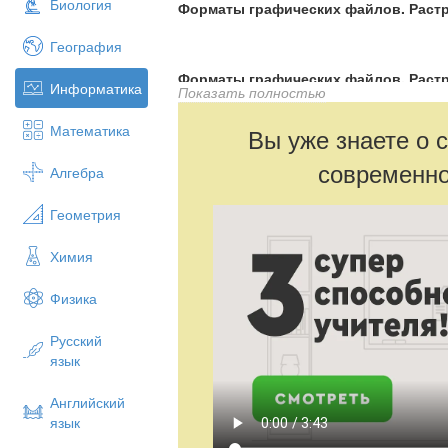
Биология
Форматы графических файлов. Растр
География
Форматы графических файлов. Растр
Информатика
Показать полностью
Математика
Вы уже знаете о 
Форматы графических файлов. Растр
современно
Алгебра
Геометрия
Химия
Физика
Русский
язык
Английский
язык