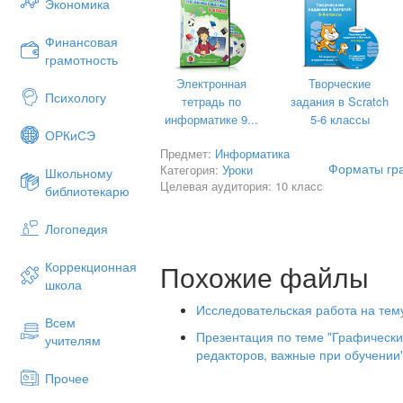
Экономика
в цифровую, например, в процессе с
или фотопленке рисунков и фотогр
Финансовая
фото- и видеокамер, при просмотре н
грамотность
с использованием ТВ-тюнера и так дал
Можно создать растровое графическо
Электронная
Творческие
Психологу
компьютере с использованием графичес
тетрадь по
задания в Sсratch
ROM или DVD-ROM-дисков или «скачат
информатике 9...
5-6 классы
ОРКиСЭ
Растровое изображение хранится 
Предмет:
Информатика
(пикселей), которые образуют строк
Форматы гр
Категория:
Уроки
Школьному
определенное положение и цвет. 
Целевая аудитория: 10 класс
библиотекарю
определенного количества битов
количества цветов в изображении.
Логопедия
Пиксель
- минимальный участок изоб
независимым образом.
Похожие файлы
Коррекционная
Качество растрового изображения
школа
(количества пикселей по горизонтали
Исследовательская работа на те
которые можно задать для каждого пик
Всем
Презентация по теме "Графически
учителям
В качестве примера рассмотрим ч
редакторов, важные при обучении"
изображение улыбающейся рожицы р
Прочее
какой информационный объем фай
изображения. Общее количество пиксе