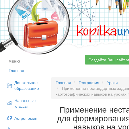
kopilka
ur
Создайте Ваш сайт у
МЕНЮ
Главная
Дошкольное
Главная
География
Уроки
образование
Применение нестандартных задан
картографических навыков на уроках 
Начальные
классы
Применение нест
для формирования
Астрономия
навыков на ур