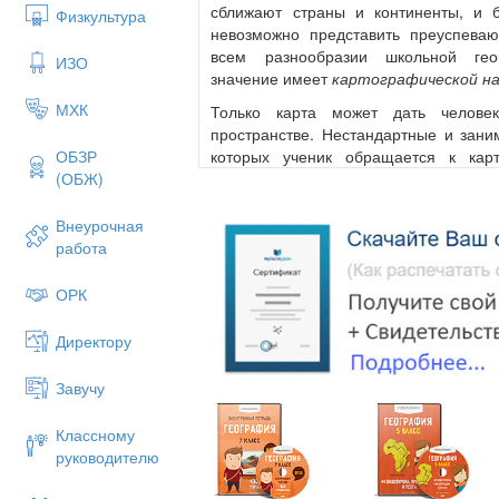
сближают страны и континенты, и 
Физкультура
невозможно представить преуспева
всем разнообразии школьной гео
ИЗО
значение имеет
картографической н
МХК
Только карта может дать челове
пространстве. Нестандартные и зани
которых ученик обращается к кар
ОБЗР
ребенка, умение анализировать п
(ОБЖ)
сформулированные вопросы мотив
полученные на других предметах
Внеурочная
заданиями с привлечением разл
работа
географической информации ра
исследовательской работы.
ОРК
ЗАНИМАТЕЛЬНЫЕ И НЕСТАНДАРТНЫЕ 
Директору
разнообразии получаемой учеником
может быть только по настоящему
Завучу
нестандартных, занимательных за
интересных внеклассных мероприятий
Классному
Использование кроссвордов и друг
руководителю
активизирует познавательную дея
интерес к изучаемому предмету, 