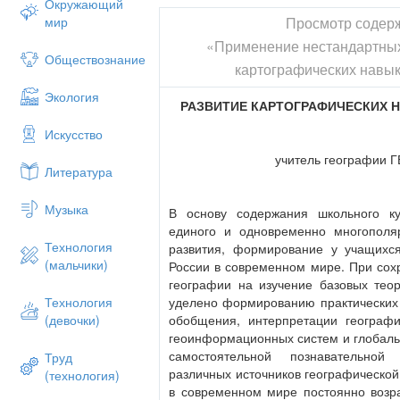
Окружающий
Просмотр содер
мир
«Применение нестандартны
Обществознание
картографических навык
Экология
РАЗВИТИЕ КАРТОГРАФИЧЕСКИХ 
Искусство
учитель географии 
Литература
Музыка
В основу содержания школьного к
единого и одновременно многополя
Технология
развития, формирование у учащихс
(мальчики)
России в современном мире. При сох
географии на изучение базовых теор
уделено формированию практических у
Технология
обобщения, интерпретации географ
(девочки)
геоинформационных систем и глобаль
самостоятельной познавательной
Труд
различных источников географической
(технология)
в современном мире постоянно возра