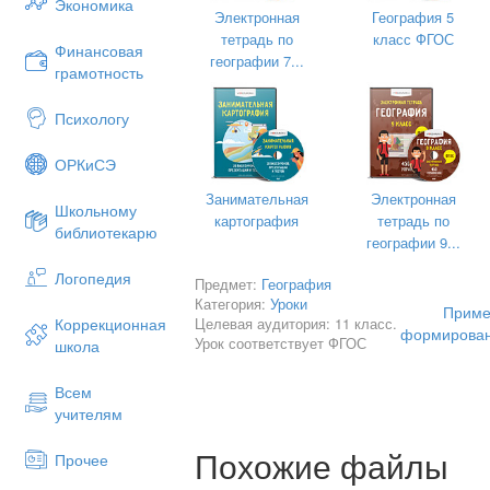
Экономика
способствует развитию грамотной ре
Электронная
География 5
или составляя их, учащиеся луч
тетрадь по
класс ФГОС
Финансовая
запоминают географические названия
географии 7...
грамотность
есть множество других заданий, спо
Одни из них построены на принципах
Психологу
ответ на вопрос и заполнить сетку (
(магические квадраты). В других, кр
ОРКиСЭ
вопрос, требуется составить фразу, и
При использовании кроссвордов в ка
Занимательная
Электронная
Школьному
направления: задания на
ре
картография
тетрадь по
библиотекарю
на
составление
кроссвордов. Решение
географии 9...
использовано при проверке или 
Логопедия
Предмет:
География
различных этапах урока, и удачно зам
Категория:
Уроки
Приме
1. На этапе проверки домашнего
Целевая аудитория: 11 класс.
Коррекционная
формирован
несколько вариантов:
Урок соответствует ФГОС
школа
– к доске может быть вызван у
Всем
оформленного на доске. После устно
учителям
кроссворда проверяется всем классом
– можно дать аналогичное задани
Похожие файлы
Прочее
правильность выполнения можно прове