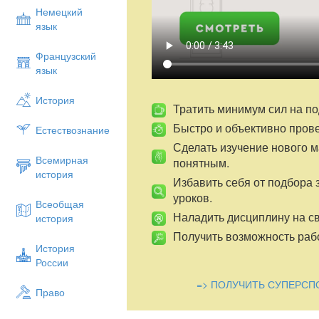
Немецкий
язык
Французский
язык
История
Тратить минимум сил на по
Быстро и объективно пров
Естествознание
Сделать изучение нового 
Всемирная
понятным.
история
Избавить себя от подбора 
уроков.
Всеобщая
Наладить дисциплину на св
история
Получить возможность рабо
История
России
=> ПОЛУЧИТЬ СУПЕРСП
Право