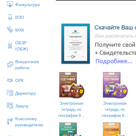
Физкультура
ИЗО
МХК
ОБЗР
(ОБЖ)
Внеурочная
работа
ОРК
Директору
Электронная
Электронная
Завучу
тетрадь по
тетрадь по
географии 9...
географии 6...
Классному
руководителю