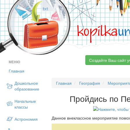
kopilka
ur
Создайте Ваш сайт у
МЕНЮ
Главная
Дошкольное
Главная
География
Мероприят
образование
Пройдись по П
Начальные
классы
Данное внеклассное мероприятие помож
Астрономия