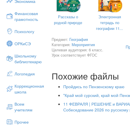
Экономика
Финансовая
Рассказы о
Электронная
грамотность
родной природе
тетрадь по
географии 11...
Психологу
Предмет:
География
ОРКиСЭ
Категория:
Мероприятия
Пр
Целевая аудитория: 6 класс.
Урок соответствует ФГОС
Школьному
библиотекарю
Похожие файлы
Логопедия
Коррекционная
Пройдись по Пензенскому краю
школа
"Край мой сурский, край мой Пенз
11 ФЕВРАЛЯ | РЕШЕНИЕ и ВАРИА
Всем
Собеседование 2026 по русскому 
учителям
Прочее