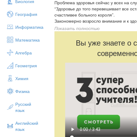
Биология
Проблема здоровья сейчас у всех на слу
“Здоровье до того перевешивает все ос
География
счастливее больного короля”.
Закономерно возросло внимание и к здо
Информатика
состояние здоровья подрастающего пок
Показать полностью
благополучия общества и государства,
ситуацию, но и дающий точный прогноз
Математика
Вы уже знаете о 
К сожалению современная школа не при
современно
педагогам. Как показывают исследовани
Алгебра
с хроническими заболеваниями и откло
Технология – это продуманная модель 
Геометрия
организации и проведению учебного п
условий для учащихся и учителя (В.М. М
Химия
Группы здоровьесберегающих технолог
Физика
образования, в которых используется ра
соответственно, и разные методы и фор
Смирнова, 2003:
Русский
язык
1. Медико-гигиенические технологии, к
направленных на соблюдение надлежащи
Английский
соответствии с регламентациями СанПи
язык
медицинского кабинета. Создание стома