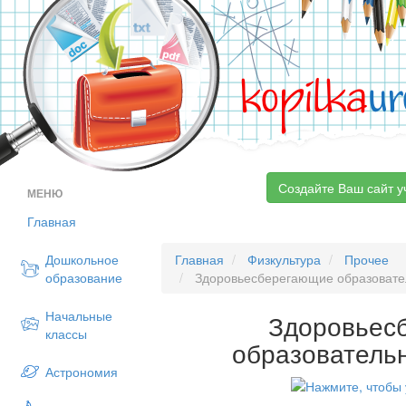
kopilka
ur
Создайте Ваш сайт у
МЕНЮ
Главная
Дошкольное
Главная
Физкультура
Прочее
образование
Здоровьесберегающие образовате
Начальные
Здоровьес
классы
образователь
Астрономия