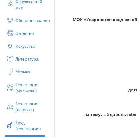
Окружающий
наиболее значимыми из всех перечисле
мир
учащихся. Главный их отличительный при
а использование психолого-педагогичес
МОУ
«Уваровская средняя о
Обществознание
подходов к решению возникающих проб
Что же такое здоровьесберегающие обр
Экология
здоровьесберегающими образовательны
смысле можно понимать все технологии,
Искусство
образовательном процессе идет на поль
связывать с решением более узкой здор
Литература
здоровьесберегающим будут относиться
технологии, которые не наносят прямог
Музыка
учащихся и педагогов, обеспечивают и
обучения и работы в образовательном п
Технология
Здоровьесбережение – это целенаправл
док
(мальчики)
по применению в практике различных з
минимизации воздействия на детей и п
Технология
здоровья.
(девочки)
Варианты педагогического инструмента
на тему: « Здоровьесб
• Гимнастика до учебных занятий,
Труд
• Подвижные игры на удлиненных перем
(технология)
• Спортивный час в ГПД,
• Питание,