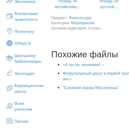
тетрадь по
тетрадь по
Экономика
английскому...
русской...
ХОД МЕР
Финансовая
Предмет:
Физкультура
грамотность
Ведущий
Категория:
Мероприятия
23 февраля наша страна отмечает Де
Целевая аудитория: 3 класс
Психологу
знаем, что мирное небо над головой, п
достоинство защищают воины Российск
ОРКиСЭ
танкисты, пограничники и матросы. Во
России, мощь и слава русского оружи
Похожие файлы
Школьному
Российского государства.
библиотекарю
Ведущий
«А ну–ка, мальчики! »
День защитников Отечества возник в 1
Армии.
Физкультурный досуг в первой гру
Логопедия
Ведущий
лес»
Особое значение День защитника Отеч
Коррекционная
"Снежная сказка Масленицы"
Великой Отечественной войне 1941 -19
школа
С 1946 года праздник стал называтьс
Морского Флота.
Всем
С 10 февраля 1995 года праздник наз
учителям
Отечества».
Ведущий
Прочее
Сегодня большинство граждан России