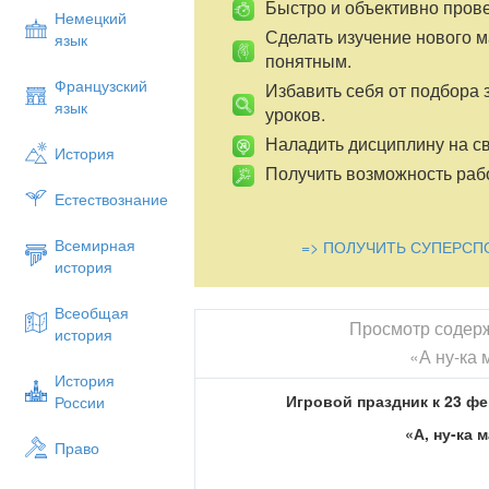
Быстро и объективно пров
Немецкий
Сделать изучение нового 
язык
понятным.
Французский
Избавить себя от подбора 
язык
уроков.
Наладить дисциплину на св
История
Получить возможность рабо
Естествознание
Всемирная
=> ПОЛУЧИТЬ СУПЕРСП
история
Всеобщая
Просмотр содер
история
«А ну-ка 
История
Игровой праздник к 23 фев
России
«А, ну-ка 
Право