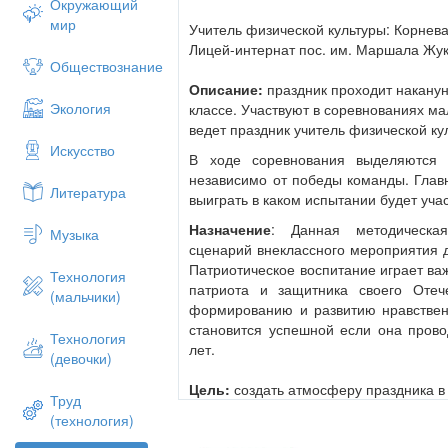
Окружающий
мир
Учитель физической культуры: Корнев
Лицей-интернат пос. им. Маршала Жу
Обществознание
Описание:
праздник проходит наканун
Экология
классе. Участвуют в соревнованиях мал
ведет праздник учитель физической ку
Искусство
В ходе соревнования выделяются 
независимо от победы команды. Главн
Литература
выиграть в каком испытании будет уча
Назначение
: Данная методическая
Музыка
сценарий внеклассного мероприятия 
Патриотическое воспитание играет ва
Технология
патриота и защитника своего Оте
(мальчики)
формированию и развитию нравственн
становится успешной если она прово
Технология
лет.
(девочки)
Цель:
создать атмосферу праздника в
Труд
(технология)
Задачи: