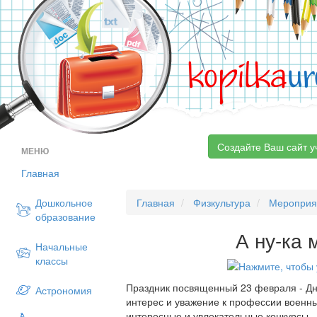
kopilka
ur
Создайте Ваш сайт у
МЕНЮ
Главная
Дошкольное
Главная
Физкультура
Мероприя
образование
А ну-ка 
Начальные
классы
Праздник посвященный 23 февраля - Дн
Астрономия
интерес и уважение к профессии военн
интересные и увлекательные конкурсы.