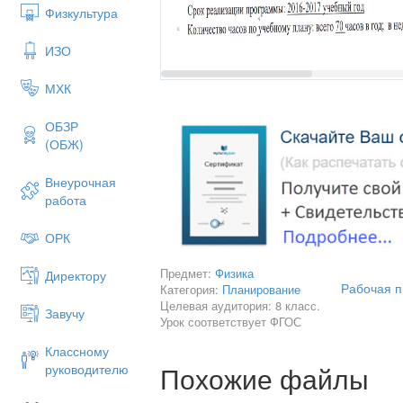
Физкультура
ИЗО
МХК
ОБЗР
(ОБЖ)
Внеурочная
работа
ОРК
Предмет:
Физика
Директору
ПОЯСНИТЕЛЬ
Рабочая п
Категория:
Планирование
Целевая аудитория: 8 класс.
Настоящая рабочая программа разраб
Завучу
Урок соответствует ФГОС
Федерально
Классному
Российской Фе
Похожие файлы
руководителю
Федерального государственного
основного общего образования 