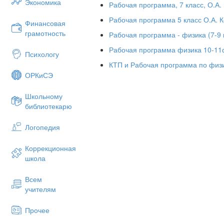
Экономика
Рабочая программа, 7 класс, О.А.
России приказом Министерства о
Федерации «17» декабря 2010 г.
Рабочая программа 5 класс О.А. 
Финансовая
утверждёнными приказом Минобрн
грамотность
Рабочая программа - физика (7-9 
N 1644);
Рабочая программа физика 10-11
Постановления Главного государ
Психологу
29.12.2010 № 189 «Об утвержде
КТП и Рабочая программа по физи
«Санитарно-эпидемиологические
ОРКиСЭ
и обучения в общеобразователь
Школьному
Федерального перечня учебник
библиотекарю
при реализации имеющих 
образовательных программ нач
Логопедия
среднего общего образования;
Распоряжения Министерства
Коррекционная
февраля 2013г. № 559-
школа
образовательного стандарта
общеобразовательных учреждени
Всем
Устава муниципального общеоб
учителям
общеобразовательная школа п.
образования «Барышский район»
Прочее
Основной образовательной про