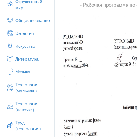
Окружающий
«Рабочая программа по 
составленная в соответствии с учебник
мир
Важеевская "Физика - 8" ( авторы прогр
Рабочая программа ориентирована н
Обществознание
физического образования, позволяет раб
разного уровня обучения и интереса к ф
Экология
В соответствии сошкольным учебным 
Искусство
«Физика» отводится 70 часов (из расчет
Личностные, метапредметные и пред
Литература
содержания курса
Музыка
Технология
(мальчики)
Технология
(девочки)
Труд
(технология)