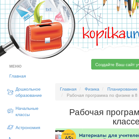
kopilka
ur
Создайте Ваш сайт у
МЕНЮ
Главная
Дошкольное
Главная
Физика
Планирование
образование
Рабочая программа по физике в 8
Начальные
Рабочая програм
классы
класс
Астрономия