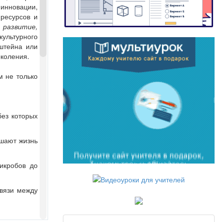
инновации,
ресурсов и
 развитие,
культурного
нштейна или
коления.
м не только
ез которых
чшают жизнь
икробов до
вязи между