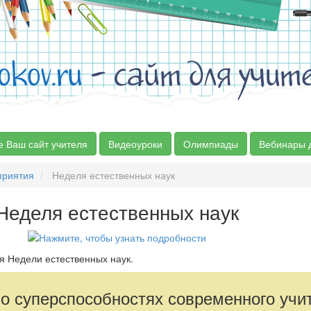
okov.ru
- сайт для учит
е Ваш сайт учителя
Видеоуроки
Олимпиады
Вебинары 
риятия
Неделя естественных наук
Неделя естественных наук
я Недели естественных наук.
 о суперспособностях современного учи