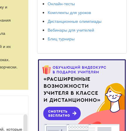
Онлайн-тесты
ку и
Комплекты для уроков
знания
Дистанционные олимпиады
Вебинары для учителей
ала
Блиц турниры
й и их
оках.
ворчески.
ий, которые