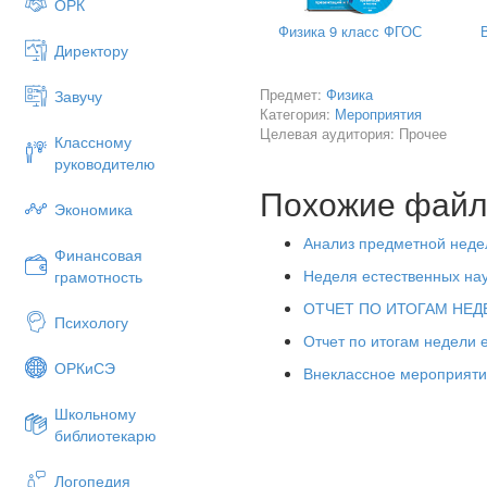
ОРК
8кл - химия
Физика 9 класс ФГОС
Директору
Каждый день, одна наука буд
и получить новое, от новой на
Предмет:
Физика
Завучу
Категория:
Мероприятия
В четверг, вас ждет Научн
Целевая аудитория: Прочее
каждый класс защищает, през
Классному
руководителю
физика:
А сейчас получите з
Похожие фай
Вам нужно склеить «Дракона
Экономика
Анализ предметной неде
Финансовая
«Дракон Гарднер» — оптиче
Неделя естественных на
грамотность
том, что бумажный дракончик
ОТЧЕТ ПО ИТОГАМ НЕДЕ
Психологу
Эффект возникает из-за т
Отчет по итогам недели 
повседневного опыта, как и
заставляет визуально восприн
ОРКиСЭ
Внеклассное мероприяти
Школьному
Завтра сдаёте готового драко
библиотекарю
Логопедия