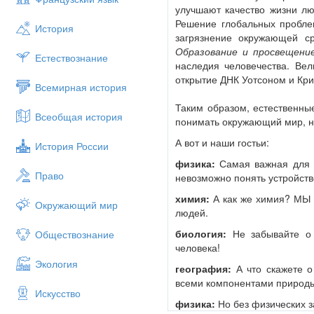
улучшают качество жизни лю
Решение глобальных проблем
История
загрязнение окружающей с
Образование и просвещение
Естествознание
наследия человечества. Вел
открытие ДНК Уотсоном и Кр
Всемирная история
Таким образом, естественны
Всеобщая история
понимать окружающий мир, но
А вот и наши гостьи:
История России
физика:
Самая важная для ч
Право
невозможно понять устройст
химия:
А как же химия? МЫ 
Окружающий мир
людей.
биология:
Не забывайте о 
Обществознание
человека!
Экология
география:
А что скажете о
всеми компонентами природ
Искусство
физика:
Но без физических з