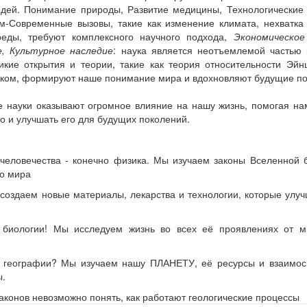
дей. Понимание природы, Развитие медицины, Технологические 
-Современные вызовы, такие как изменение климата, нехватка 
реды, требуют комплексного научного подхода,
Экономическое
, Культурное наследие
: наука является неотъемлемой частью 
икие открытия и теории, такие как теория относительности Эй
иком, формируют наше понимание мира и вдохновляют будущие по
е науки оказывают огромное влияние на нашу жизнь, помогая на
 и улучшать его для будущих поколений.
еловечества - конечно физика. Мы изучаем законы Вселенной б
во мира
создаем новые материалы, лекарства и технологии, которые улу
биологии! Мы исследуем жизнь во всех её проявлениях от м
 географии? Мы изучаем нашу ПЛАНЕТУ, её ресурсы и взаимос
ы.
аконов невозможно понять, как работают геологические процессы