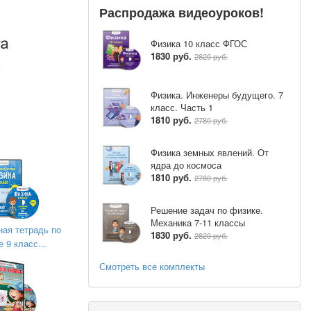
Распродажа видеоуроков!
огических
Физика 10 класс ФГОС
окружающую
1830 руб.
2820 руб.
мосвязаны в
Физика. Инженеры будущего. 7
класс. Часть 1
тину мира?
1810 руб.
2780 руб.
Физика земных явлений. От
ядра до космоса
1810 руб.
2780 руб.
Решение задач по физике.
Механика 7-11 классы
ная тетрадь по
авайте свои
1830 руб.
2820 руб.
 9 класс...
Смотреть все комплекты