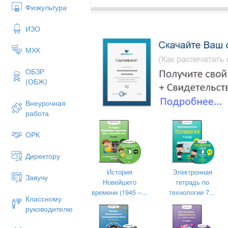
Физкультура
Методическая разрабо
ИЗО
по предмету «Изобраз
МХК
ОБЗР
Тема: «Всемирн
(ОБЖ)
Внеурочная
работа
ОРК
Директору
История
Электронная
Завучу
Новейшего
тетрадь по
времени (1945 –...
технологии 7...
Классному
руководителю