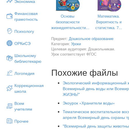
Экономика
Финансовая
Основы
Математика.
грамотность
безопасности
Вероятность и
жизнедеятельности...
статистика. 7...
Психологу
Предмет:
Дошкольное образование
ОРКиСЭ
Категория:
Уроки
Целевая аудитория: Дошкольникам.
Урок соответствует ФГОС
Школьному
библиотекарю
Похожие файлы
Логопедия
Экологический информационный ж
Коррекционная
Всемирный день воды или Всемир
школа
ЖИЗНЬ!"
Экоурок «Хранители воды»
Всем
учителям
Тематическое воспитательное вос
апреля Всемирный день охраны т
Прочее
"Всемирный день защиты животны