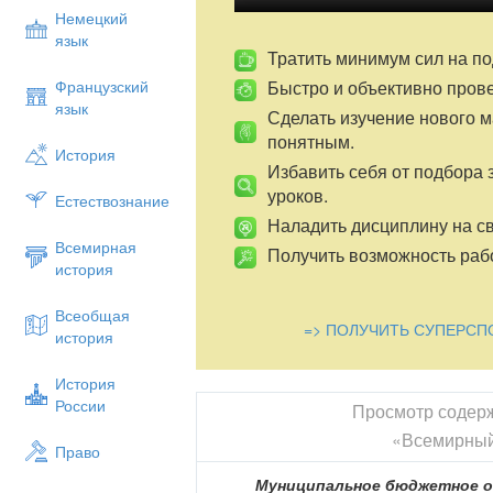
Немецкий
язык
Тратить минимум сил на по
Быстро и объективно пров
Французский
язык
Сделать изучение нового 
понятным.
История
Избавить себя от подбора 
уроков.
Естествознание
Наладить дисциплину на св
Всемирная
Получить возможность рабо
история
Всеобщая
=> ПОЛУЧИТЬ СУПЕРСП
история
История
России
Просмотр содер
«Всемирный
Право
Муниципальное бюджетное о