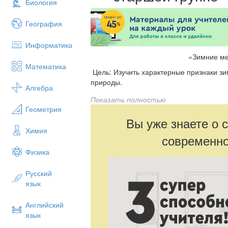
Биология
География
Информатика
«Зимние меся
Математика
Цель: Изучить характерные признаки з
природы.
Алгебра
Развивающие задачи:
Показать полностью
Геометрия
Познакомить со старинными названиями
Вы уже знаете о 
Учить определять по признакам зимние
Химия
современно
Физика
Русский
язык
Английский
язык