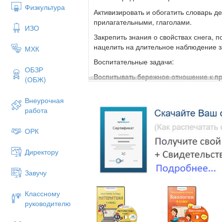
Физкультура
Активизировать и обогатить словарь д
прилагательными, глаголами.
ИЗО
Закрепить знания о свойствах снега, п
нацелить на длительное наблюдение 
МХК
Воспитательные задачи:
ОБЗР
Воспитывать бережное отношение к п
(ОБЖ)
Внеурочная
Предварительная работа: рассматрив
работа
картин; беседа с детьми о времени год
художественной литературы о зиме.
ОРК
Интеграция образовательных областе
литература».
Директору
Ход занятия
Завучу
Дети стоят в группе.
Классному
Воспитатель: «Ребята, сегодня мы с в
руководителю
путешествие в зимнее время года. Но с
я предлагаю вам согреться. Давайте во