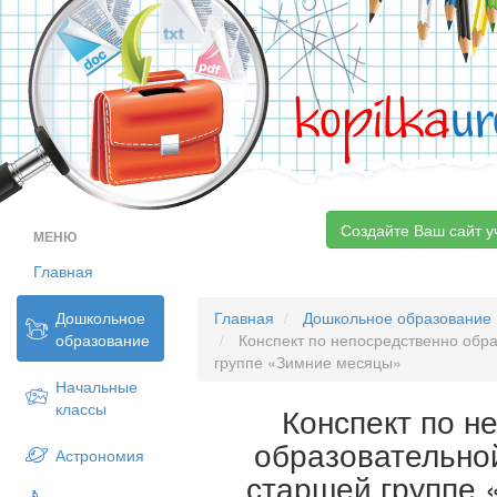
kopilka
ur
Создайте Ваш сайт у
МЕНЮ
Главная
Дошкольное
Главная
Дошкольное образование
образование
Конспект по непосредственно обра
группе «Зимние месяцы»
Начальные
классы
Конспект по н
образовательно
Астрономия
старшей группе