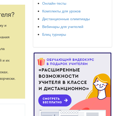
Онлайн-тесты
Комплекты для уроков
теля?
Дистанционные олимпиады
ку и
Вебинары для учителей
Блиц турниры
знания
ала
й и их
лушарий, их
оках.
ворчески.
А.Воробьевой и
екция по