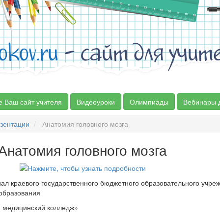
okov.ru
- сайт для учит
е Ваш сайт учителя
Видеоуроки
Олимпиады
Вебинары 
зентации
Анатомия головного мозга
Анатомия головного мозга
л краевого государственного бюджетного образовательного учре
образования
й медицинский колледж»