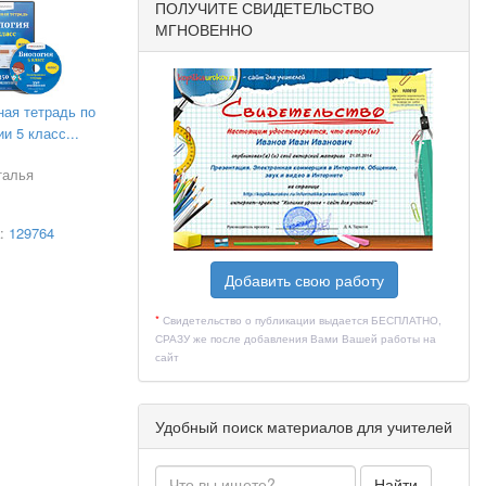
ПОЛУЧИТЕ СВИДЕТЕЛЬСТВО
МГНОВЕННО
ная тетрадь по
и 5 класс...
талья
а:
129764
Добавить свою работу
*
Свидетельство о публикации выдается БЕСПЛАТНО,
СРАЗУ же после добавления Вами Вашей работы на
сайт
Удобный поиск материалов для учителей
Найти