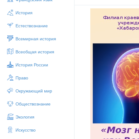
демонстрация основных о
обзор их функций
История
Задание для самостоятельно
Естествознание
Самостоятельная раб
Итоговый ко
Всемирная история
Подведение итогов зан
Всеобщая история
История России
Право
Окружающий мир
Обществознание
Экология
Искусство