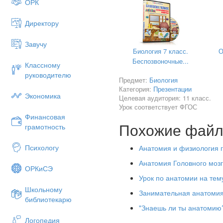
ОРК
Директору
Завучу
Биология 7 класс.
О
Беспозвоночные...
Классному
руководителю
Предмет:
Биология
Категория:
Презентации
Экономика
Целевая аудитория: 11 класс.
Урок соответствует ФГОС
Финансовая
Похожие фай
грамотность
Психологу
Анатомия и физиология г
Анатомия Головного моз
ОРКиСЭ
Урок по анатомии на тем
Цели, задачи и предмет ис
Школьному
Занимательная анатомия 
Цели
:
библиотекарю
"Знаешь ли ты анатомию
Изучить строение и функции 
Логопедия