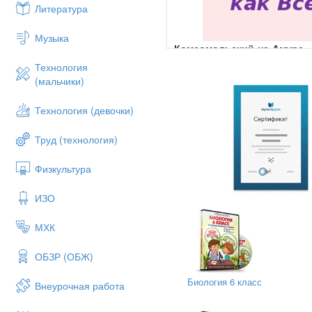
Литература
Музыка
Комсомольский-на-Амуре
Технология
Филиал краевого государс
(мальчики)
профессионального образ
«Хабаровский государстве
Технология (девочки)
АНАТОМИЯ И ФИЗИОЛОГИ
Труд (технология)
Преподаватель:
Кокшарова Н.У.
Физкультура
преподаватель высшей кв
ИЗО
«Мозг необъятен как Всел
МХК
ОБЗР (ОБЖ)
Биология 6 класс
Внеурочная работа