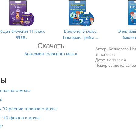
бщая биология 11 класс
Биология 5 класс.
Электрон
ФГОС
Бактерии. Грибы....
биологи
Скачать
Автор: Кокшарова На
Анатомия головного мозга
Услановна
Дата: 12.11.2014
Номер свидетельств
лы
оловного мозга
га
у "Строение головного мозга"
следования:
"10 фактов о мозге"
?"
головного мозга