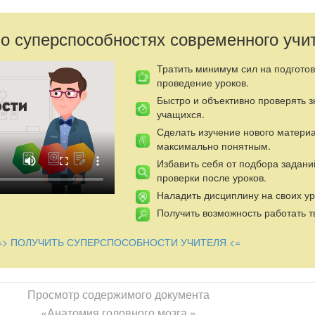
ОГИЯ ГОЛОВНОГО МОЗГА»
е дело»
 о суперспособностях современного учи
:
90 мин.
Тратить минимум сил на подготов
проведение уроков.
Быстро и объективно проверять 
учащихся.
 функции отелов и оболочек головного мозга.
Сделать изучение нового матери
максимально понятным.
нтров жизнедеятельности в коре головного мозга
Избавить себя от подбора задани
, муляжах и планшетах основные отделы головного мозга, доли по
проверки после уроков.
озга.
Наладить дисциплину на своих ур
Получить возможность работать т
25,26, череп, "Атлас нормальной анатомии человека" учебники Е.
.Ф. Гаврилова, "Анатомия", учебные пособия С.Д. Барышникова "Л
=> ПОЛУЧИТЬ СУПЕРСПОСОБНОСТИ УЧИТЕЛЯ <=
вые задания", "Практикум по анатомии ...".
Просмотр содержимого документа
ная часть - 2 мин.
«Анатомия головного мозга »
ня знаний (опрос),