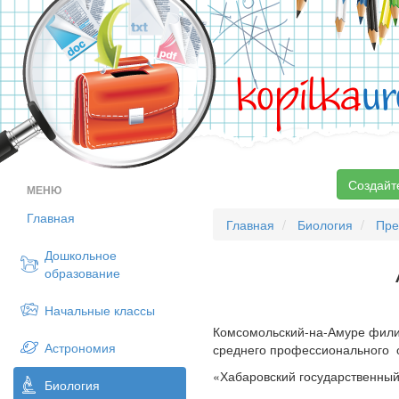
kopilka
ur
Создайт
МЕНЮ
Главная
Главная
Биология
Пре
Дошкольное
образование
Начальные классы
Комсомольский-на-Амуре филиа
Астрономия
среднего профессионального 
«Хабаровский государственны
Биология