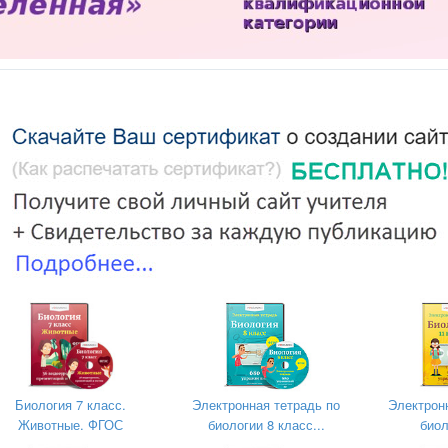
твенного бюджетного образовательного учреждения среднего
ования
нный медицинский колледж»
Я ГОЛОВНОГО МОЗГА
алификационной категории
енная»
Биология 7 класс.
Электронная тетрадь по
Электрон
Животные. ФГОС
биологии 8 класс...
биол