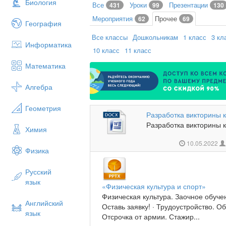
Биология
Все
Уроки
Презентации
431
99
130
Мероприятия
Прочее
62
69
География
Все классы
Дошкольникам
1 класс
3 кл
Информатика
10 класс
11 класс
Математика
Алгебра
Геометрия
Разработка викторины 
Разработка викторины к
Химия
10.05.2022
Физика
Русский
язык
«Физическая культура и спорт»
Физическая культура. Заочное обуче
Английский
Оставь заявку! · Трудоустройство. О
язык
Отсрочка от армии. Стажир...