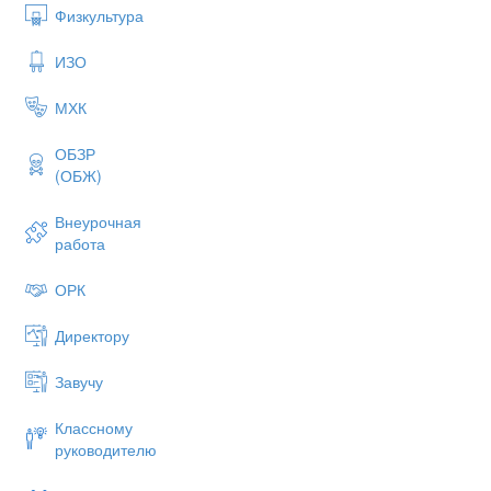
Физкультура
ИЗО
МХК
ОБЗР
(ОБЖ)
Внеурочная
работа
ОРК
Директору
Завучу
Классному
руководителю