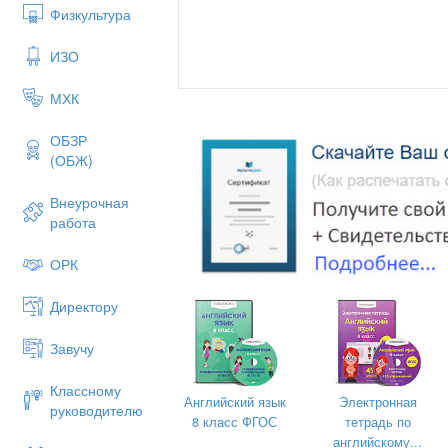
Let’s sing the ABC
Физкультура
Let’s sing the ABC
ИЗО
One, two, three,
ABC DEF
МХК
GHI JKL
ОБЗР
MNOP QRST
(ОБЖ)
UVW XYZ
Внеурочная
Let’s sing the ABC
работа
Let’s sing the ABC
ОРК
Let’s sing the ABC
Директору
One, two, three.
Form: 2
«
Д»
Завучу
Teacher:
Қаныбет А.Ғ.
Numbers
. (Цифры).
Учитель прос
Учитель на интерактивной доске п
Классному
Английский язык
Электронная
руководителю
5+5=, 4+5=, 4+4=, 3+4=, 4+2=, 2+3=, 2+2=
8 класс ФГОС
тетрадь по
английскому...