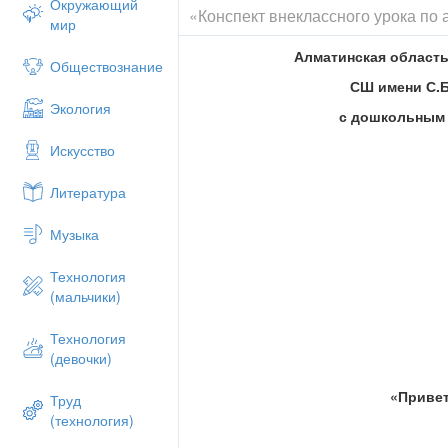
Окружающий
скрывается под маской и поздороваться «He
«Конспект внеклассного урока по
мир
Максим»)
3.
Весёлая лисичка.
. Приветствие учи
Алматинская област
Обществознание
смотря ни на одного из детей здоровается
СШ имени С.
ним поздоровались – здоровается в ответ).
Экология
становится спиной к остальным. Дети по 
с дошкольным
Рома», ведущий должен угадать кто с ним 
Искусство
ведущий сменяется, если не угадает голо
вместе песню «Приветствие».
Литература
Музыка
Alphabet
(Алфавит).
Учитель про
Технология
по командам. А жюри считают по 
(мальчики)
Технология
Listen and sing (
Послушай
и
сп
(девочки)
прослушивают и вспоминают песн
Track №2
«Приве
Труд
(технология)
Let’s sing the ABC