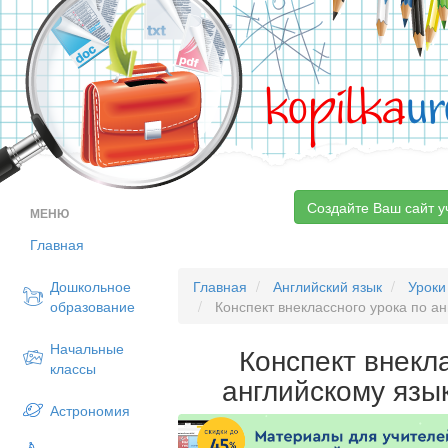
kopilka
ur
Создайте Ваш сайт у
МЕНЮ
Главная
Дошкольное
Главная
Английский язык
Уроки
образование
Конспект внеклассного урока по а
Начальные
Конспект внекл
классы
английскому язы
Астрономия