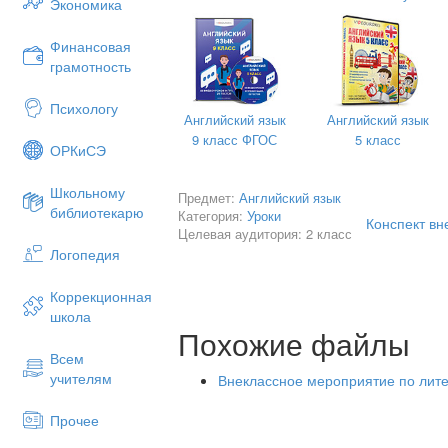
Экономика
Colours
. (Цвета).
Учащиеся по по
Финансовая
грамотность
Animals
. (Животные).
Учитель по
Психологу
и просит учеников назвать животн
Английский язык
Английский язык
Заключение урока:
9 класс ФГОС
5 класс
ОРКиСЭ
В конце урока жюри считают баллы и награжд
2015
Школьному
Предмет:
Английский язык
The lesson is over!
библиотекарю
Категория:
Уроки
Дата:
19.10.2015
Конспект вн
Your worked very well!
Целевая аудитория: 2 класс
Класс:
2 «Д»
Логопедия
Thank you! Good bye, children!
Тема:
«Приветствие»
Коррекционная
Цели:
школа
Похожие файлы
Повторение английского алфавит
Всем
20,
учителям
Внеклассное мероприятие по литер
название домашних и диких животных.
2.
Развитие умений задавать вопросы и
Прочее