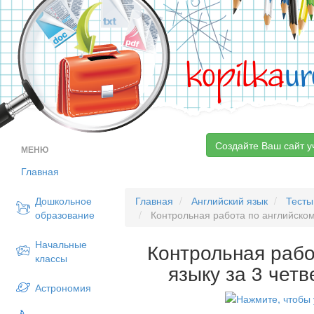
kopilka
ur
Создайте Ваш сайт у
МЕНЮ
Главная
Дошкольное
Главная
Английский язык
Тесты
образование
Контрольная работа по английскому 
Начальные
Контрольная рабо
классы
языку за 3 четве
Астрономия