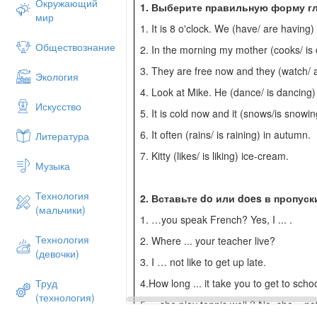
Окружающий
1.
Выберите правильную форму гл
мир
1. It is 8 o'clock. We (have/ are having)
Обществознание
2. In the morning my mother (cooks/ is 
3. They are free now and they (watch/ a
Экология
4. Look at Mike. He (dance/ is dancing) 
Искусство
5. It is cold now and it (snows/is snowin
6. It often (rains/ is raining) in autumn.
Литература
7. Kitty (likes/ is liking) ice-cream.
Музыка
Технология
2.
Вставьте
do
или
does
в пропуск
(мальчики)
1. …you speak French? Yes, I ... .
Технология
2. Where ... your teacher live?
(девочки)
3. I … not like to get up late.
4.How long ... it take you to get to scho
Труд
(технология)
5.... she play tennis well ? No, she... no