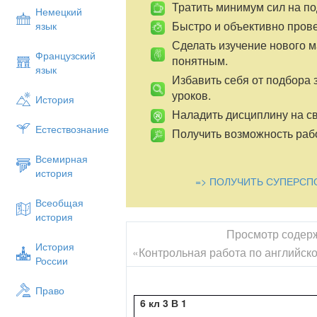
Тратить минимум сил на по
Немецкий
Быстро и объективно пров
язык
Сделать изучение нового 
Французский
понятным.
язык
Избавить себя от подбора 
уроков.
История
Наладить дисциплину на св
Естествознание
Получить возможность рабо
Всемирная
история
=> ПОЛУЧИТЬ СУПЕРСП
Всеобщая
история
Просмотр содер
История
«Контрольная работа по английскому
России
Право
6 кл 3 В 1