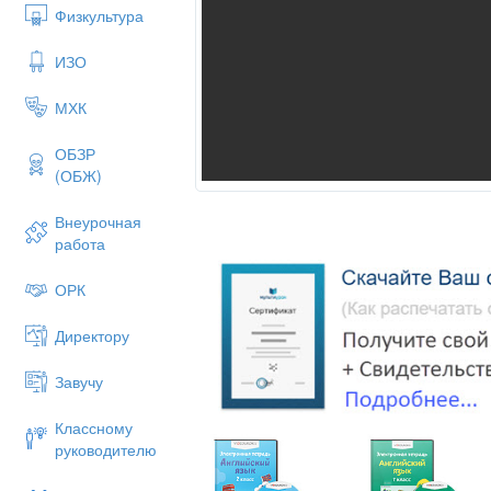
Физкультура
ИЗО
МХК
ОБЗР
(ОБЖ)
Внеурочная
работа
ОРК
Директору
Завучу
Классному
руководителю