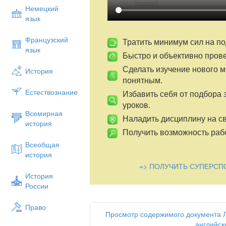
Немецкий
язык
Французский
Тратить минимум сил на по
язык
Быстро и объективно пров
Сделать изучение нового 
История
понятным.
Естествознание
Избавить себя от подбора 
уроков.
Всемирная
Наладить дисциплину на св
история
Получить возможность рабо
Всеобщая
история
=> ПОЛУЧИТЬ СУПЕРСП
История
России
Право
Просмотр содержимого документа Л
английск