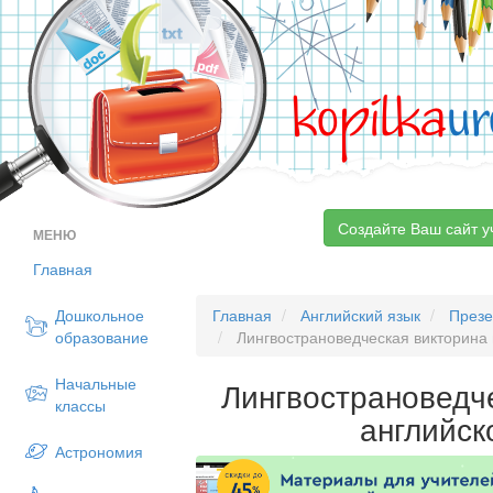
kopilka
ur
Создайте Ваш сайт у
МЕНЮ
Главная
Дошкольное
Главная
Английский язык
Презе
образование
Лингвострановедческая викторина 
Начальные
Лингвострановедч
классы
английск
Астрономия