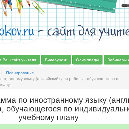
okov.ru
- сайт для учит
е Ваш сайт учителя
Видеоуроки
Олимпиады
Вебинары 
Планирование
остранному языку (английский) для ребенка, обучающегося по
плану
мма по иностранному языку (англ
а, обучающегося по индивидуаль
учебному плану