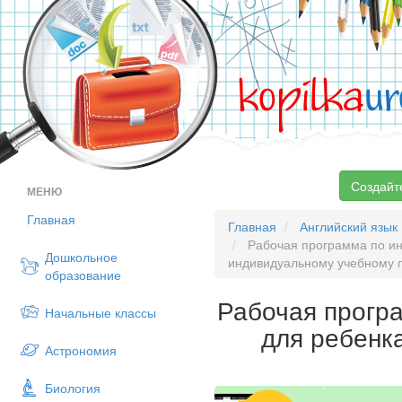
kopilka
ur
Создайт
МЕНЮ
Главная
Главная
Английский язык
Рабочая программа по ин
Дошкольное
индивидуальному учебному 
образование
Рабочая програ
Начальные классы
для ребенк
Астрономия
Биология