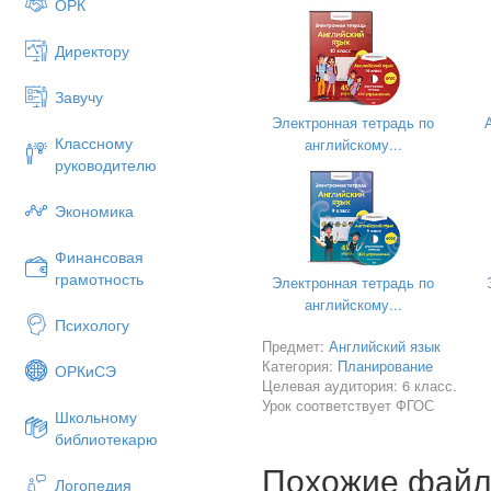
ОРК
о
Директору
Завучу
Электронная тетрадь по
Классному
английскому...
руководителю
Экономика
Финансовая
грамотность
Электронная тетрадь по
английскому...
Психологу
Предмет:
Английский язык
Категория:
Планирование
ОРКиСЭ
Целевая аудитория: 6 класс.
Урок соответствует ФГОС
Школьному
библиотекарю
Похожие фай
Логопедия
Программа по иностранному 