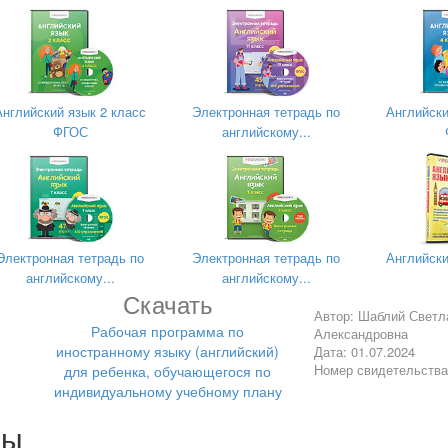
бучающегося по индивидуальному учебному плану
Английский язык 2 класс
Электронная тетрадь по
Английски
ФГОС
английскому...
Электронная тетрадь по
Электронная тетрадь по
Английски
английскому...
английскому...
Скачать
Автор: Шаблий Светл
Рабочая программа по
Александровна
иностранному языку (английский)
Дата: 01.07.2024
г.Макеевка 2023 г.‌
Номер свидетельств
для ребенка, обучающегося по
ПОЯСНИТЕЛЬНАЯ ЗАПИСКА
индивидуальному учебному плану
лы
(английскому) языку на уровне основного общего образования со