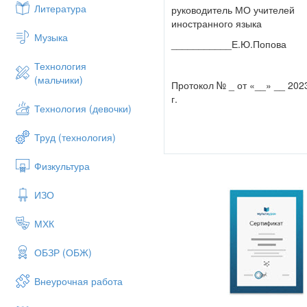
Литература
руководитель МО учителей
иностранного языка
Музыка
___________Е.Ю.Попова
Технология
(мальчики)
Протокол № _ от «__» __ 202
г.
Технология (девочки)
Труд (технология)
Физкультура
ИЗО
МХК
ОБЗР (ОБЖ)
Внеурочная работа
уче
для у