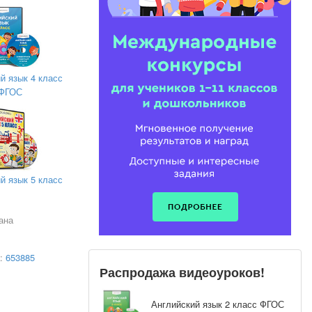
й язык 4 класс
ФГОС
й язык 5 класс
ана
а:
653885
Распродажа видеоуроков!
Английский язык 2 класс ФГОС
ставлена на