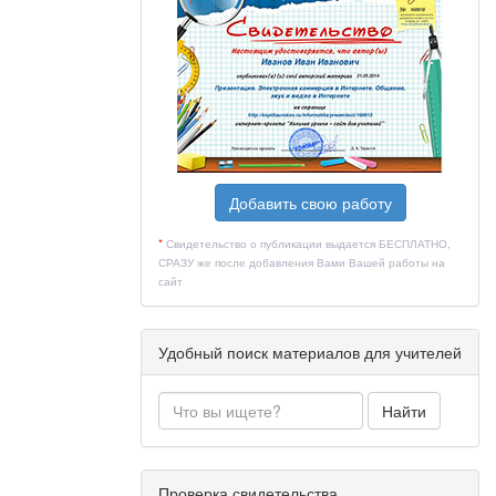
ом языках;
н (страны)
логическим
ние умения
а языковых
Добавить свою работу
ого) языка
*
Свидетельство о публикации выдается БЕСПЛАТНО,
СРАЗУ же после добавления Вами Вашей работы на
я, учебно-
сайт
ностного
нтностный,
Удобный поиск материалов для учителей
возможность
одержания,
технологий
Найти
овременных
Проверка свидетельства