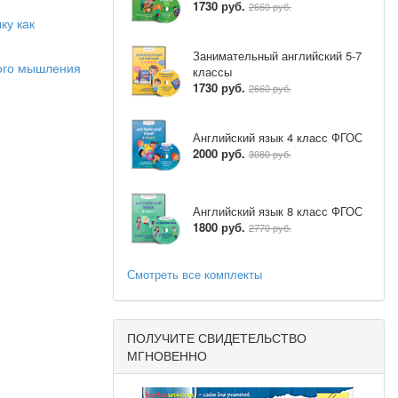
1730 руб.
2660 руб.
нных в ФГОС
ку как
 развития,
воспитания.
Занимательный английский 5-7
кого мышления
ному плану,
классы
1730 руб.
2660 руб.
й культуры
ультурного
Английский язык 4 класс ФГОС
ражданской
2000 руб.
3080 руб.
м уровнях и
Английский язык 8 класс ФГОС
нные языки
1800 руб.
2770 руб.
ий поиска,
воспитания
Смотреть все комплекты
чающихся в
ах речевой
ПОЛУЧИТЕ СВИДЕТЕЛЬСТВО
МГНОВЕННО
фическими,
е знаний о