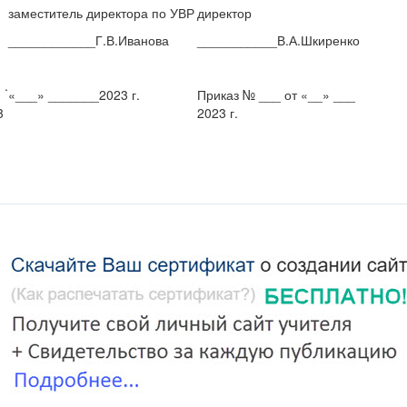
заместитель директора по УВР
директор
____________Г.В.Иванова
___________В.А.Шкиренко
.
«___» _______2023 г.
Приказ № ___ от «__» ___
3
2023 г.
РАБОЧАЯ ПРОГРАММА
бного предмета «Иностранный (английский) язык»
ченика 6-А класса Коломийца Богдана Александровича,