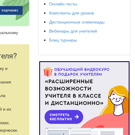
Онлайн-тесты
Комплекты для уроков
Дистанционные олимпиады
Вебинары для учителей
дуальному
Блиц турниры
теля?
ку и
знания
ала
й и их
оках.
ворчески.