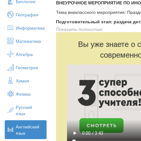
Биология
ВНЕУРОЧНОЕ МЕРОПРИЯТИЕ ПО ИН
Тема внеклассного мероприятия: Праздн
География
Подготовительный этап:
раздача дет
Информатика
дней до мероприятия
Показать полностью
Цели и задачи
:
Математика
Вы уже знаете о 
· развитие и повышение интере
современно
Алгебра
· Формировать у учащихся уваже
изучаемого языка, воспитывать то
Геометрия
ценностей,
· развитие познавательных инте
Химия
и воображения,
Физика
· Развивать умение читать с п
формировать навыки монологическ
диалогической речи, развивать на
Русский
язык
Оборудование: компьютер и проектор, от
карточки с картинками и сообщениями, 
Английский
написаны на доске.
язык
Подобранный материал к мероприятию с