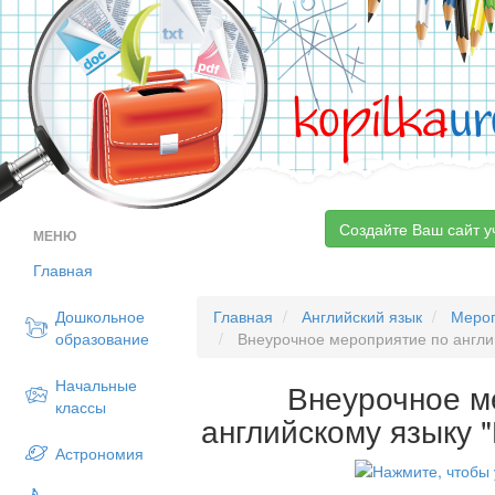
kopilka
ur
Создайте Ваш сайт у
МЕНЮ
Главная
Дошкольное
Главная
Английский язык
Меро
образование
Внеурочное мероприятие по англий
Начальные
Внеурочное м
классы
английскому языку 
Астрономия