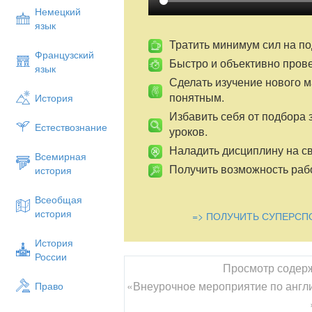
Данное мероприятие соответствует воз
Немецкий
учащихся.
язык
Ход мер
Тратить минимум сил на по
Французский
Быстро и объективно пров
Организационный момент:
язык
Сделать изучение нового 
- Good morning! Do you like the holidays?
понятным.
История
because I like presents.
Избавить себя от подбора 
Вступительная часть:
Естествознание
уроков.
Праздники — это часть культуры любой с
Наладить дисциплину на св
другой народ, недостаточно знать тольк
Всемирная
познакомиться с его историей и культуро
Получить возможность рабо
история
Безусловно, существуют общие черты, 
Всеобщая
британский же характер большое влияни
история
=> ПОЛУЧИТЬ СУПЕРСП
даже открытие железнодорожного тонне
года, тоннеля, который соединил Вели
История
больших корректив.
России
Просмотр содер
Если оставить стереотипы, Великобрит
«Внеурочное мероприятие по англи
Право
трудолюбивых людей с хорошим чувство
красивом и логически выверенном англи