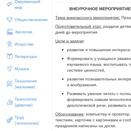
заявила о своём Я с большой буквы (в ан
Окружающий
пишется с большой буквы). «Dieu et mon
мир
ВНЕУРОЧНОЕ МЕРОПРИЯТИЕ
британской монархии, ставший девизом
Тема внеклассного мероприятия:
Праз
Обществознание
Великобритания — сравнительно небол
Подготовительный этап:
раздача детям
разнообразием регионов, которые тщат
Экология
дней до мероприятия
традиции. Для понимания истоков празд
к историко-географической зарисовке э
Цели и задачи
:
Искусство
Основная часть:
развитие и повышение интереса 
Литература
Ребята дома подготовили сообщения. И
Формировать у учащихся уважени
сопровождала презентацией и наглядн
изучаемого языка, воспитывать 
Музыка
системе ценностей,
1-ый праздник РОЖДЕСТВО
(
Christmas
)
развитие познавательных интере
Затем я раздала детям карточки с текст
Технология
и воображения,
Christmas”
.
Read and discuss.
(мальчики)
Развивать умение читать с пол
Once at Christmas I was sitting by the fi
Технология
формировать навыки монологиче
thinking of funny and bright cracking fire.
(девочки)
диалогической речи, развивать 
A knock at my door. I opened it…And, oh m
Оборудование
: компьютер и проектор,
me. Real Santa!!!
Труд
текстами, карточки с картинками и со
(технология)
«Yes, don`t be surprised» — he said. «I a
праздников написаны на доске.