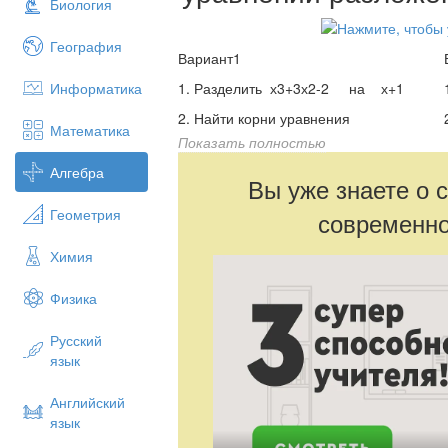
Биология
География
Вариант1
Информатика
1. Разделить х3+3х2-2 на х+1
2. Найти корни уравнения
Математика
х4-2х3-5х2 +8х+4=0
Показать полностью
Алгебра
Вы уже знаете о 
Вариант 3
Геометрия
современно
1. Разделить х3+4х2-7х-10 на х+1
2. Найти корни
Химия
уравнения х4+х3-5х2
+х-6=0
Физика
Русский
язык
Английский
язык