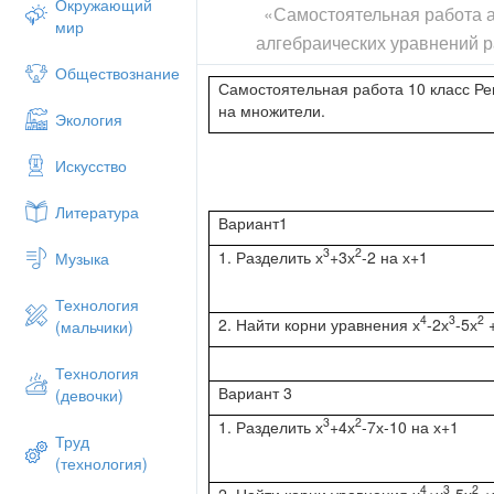
Окружающий
«Самостоятельная работа 
мир
алгебраических уравнений 
Обществознание
Самостоятельная работа 10 класс Р
на множители.
Экология
Искусство
Литература
Вариант1
3
2
1. Разделить х
+3х
-2 на х+1
Музыка
Технология
4
3
2
2. Найти корни уравнения х
-2х
-5х
+
(мальчики)
Технология
Вариант 3
(девочки)
3
2
1. Разделить х
+4х
-7х-10 на х+1
Труд
(технология)
4
3
2
2. Найти корни уравнения х
+х
-5х
+