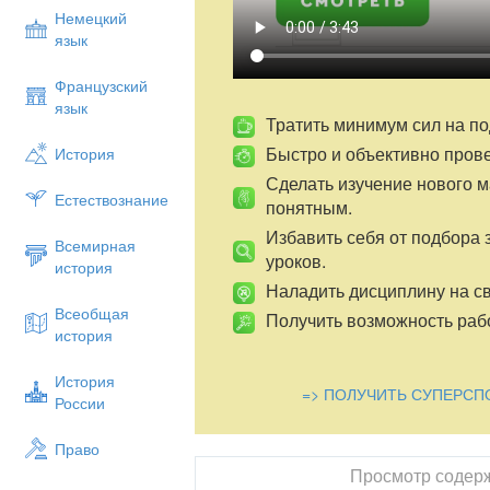
Немецкий
язык
Французский
язык
Тратить минимум сил на по
Быстро и объективно пров
История
Сделать изучение нового 
Естествознание
понятным.
Избавить себя от подбора 
Всемирная
уроков.
история
Наладить дисциплину на св
Всеобщая
Получить возможность рабо
история
История
=> ПОЛУЧИТЬ СУПЕРСП
России
Право
Просмотр содер