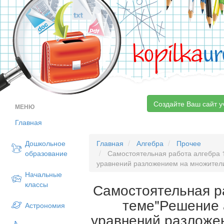
kopilka
ur
Создайте Ваш сайт у
МЕНЮ
Главная
Дошкольное
Главная
Алгебра
Прочее
образование
Самостоятельная работа алгебра 
уравнений разложением на множители
Начальные
классы
Самостоятельная р
теме"Решение 
Астрономия
уравнений разложе