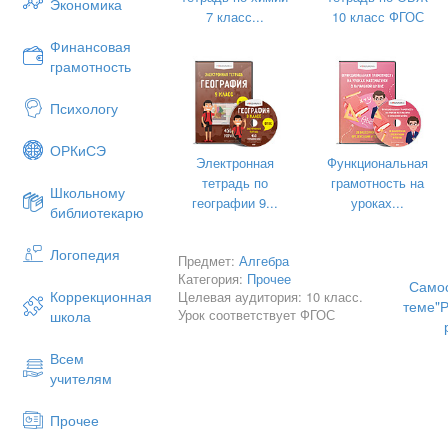
Экономика
7 класс...
10 класс ФГОС
Финансовая
грамотность
Психологу
ОРКиСЭ
Электронная
Функциональная
тетрадь по
грамотность на
Школьному
географии 9...
уроках...
библиотекарю
Логопедия
Предмет:
Алгебра
Категория:
Прочее
Самос
Коррекционная
Целевая аудитория: 10 класс.
теме"Р
Урок соответствует ФГОС
школа
Всем
учителям
Прочее