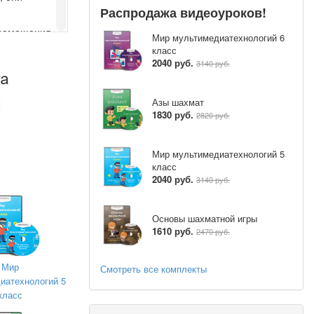
Распродажа видеоуроков!
еремещения
Мир мультимедиатехнологий 6
класс
2040 руб.
3140 руб.
СО) и
медиа
ной, в
Азы шахмат
ание, чтобы
1830 руб.
2820 руб.
едства
окартой,
Мир мультимедиатехнологий 5
и и
класс
боты с
2040 руб.
3140 руб.
 для
ия
Основы шахматной игры
;
1610 руб.
2470 руб.
типов
Мир
Смотреть все комплекты
ся
иатехнологий 5
класс
о