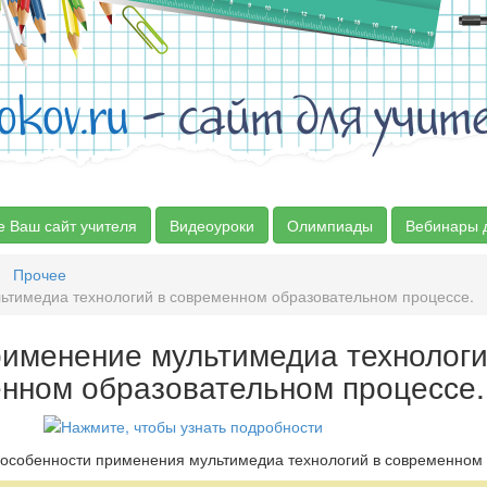
okov.ru
- сайт для учит
е Ваш сайт учителя
Видеоуроки
Олимпиады
Вебинары 
Прочее
имедиа технологий в современном образовательном процессе.
именение мультимедиа технологи
нном образовательном процессе.
 особенности применения мультимедиа технологий в современном