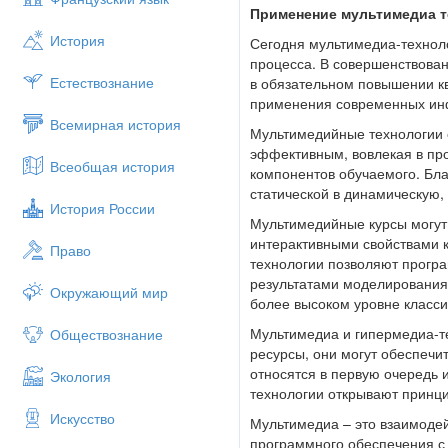
Применение мультимедиа т
История
Сегодня мультимедиа-технол
процесса. В совершенствован
Естествознание
в обязательном повышении к
применения современных ин
Всемирная история
Мультимедийные технологии 
эффективным, вовлекая в пр
Всеобщая история
компонентов обучаемого. Бл
статической в динамическую,
История России
Мультимедийные курсы могут 
интерактивными свойствами к
Право
технологии позволяют програ
результатами моделирования 
Окружающий мир
более высоком уровне класси
Мультимедиа и гипермедиа-т
Обществознание
ресурсы, они могут обеспечи
относятся в первую очередь
Экология
технологии открывают принц
Искусство
Мультимедиа – это взаимоде
программного обеспечения с