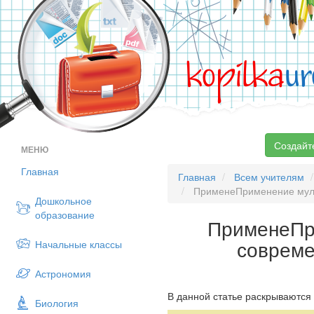
kopilka
ur
Создайт
МЕНЮ
Главная
Главная
Всем учителям
ПрименеПрименение мульт
Дошкольное
образование
ПрименеПр
совреме
Начальные классы
Астрономия
В данной статье раскрываются
Биология