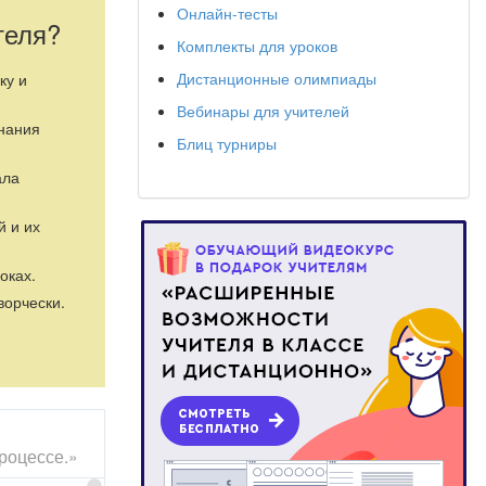
Онлайн-тесты
теля?
Комплекты для уроков
Дистанционные олимпиады
ку и
Вебинары для учителей
знания
Блиц турниры
ала
й и их
оках.
ворчески.
роцессе.»