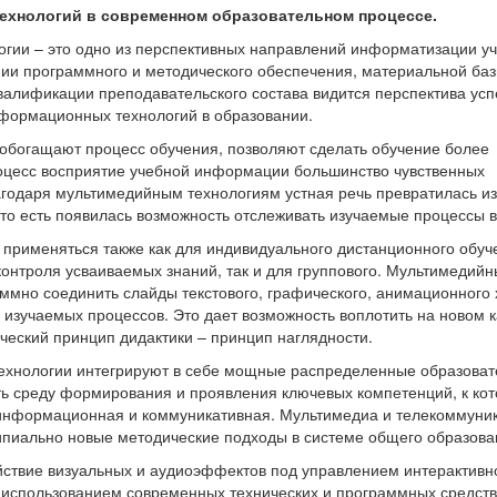
ехнологий в современном образовательном процессе.
огии – это одно из перспективных направлений информатизации у
ии программного и методического обеспечения, материальной баз
валификации преподавательского состава видится перспектива ус
формационных технологий в образовании.
обогащают процесс обучения, позволяют сделать обучение более
оцесс восприятие учебной информации большинство чувственных
агодаря мультимедийным технологиям устная речь превратилась из
 то есть появилась возможность отслеживать изучаемые процессы 
применяться также как для индивидуального дистанционного обуч
онтроля усваиваемых знаний, так и для группового. Мультимедий
ммно соединить слайды текстового, графического, анимационного 
изучаемых процессов. Это дает возможность воплотить на новом 
ческий принцип дидактики – принцип наглядности.
ехнологии интегрируют в себе мощные распределенные образова
ть среду формирования и проявления ключевых компетенций, к ко
 информационная и коммуникативная. Мультимедиа и телекоммун
ипиально новые методические подходы в системе общего образова
йствие визуальных и аудиоэффектов под управлением интерактивн
 использованием современных технических и программных средств