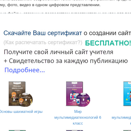
фику, фото, видео в одном цифровом представлении.
ные файлы, связанные посредством гипертекстовых ссылок для п
ектами.
ехнологии – это совокупность технических обучающих средств (Т
ния – носителей информации (ДСО). Технические средства мульти
 информации (звука и изображения) из аналоговой, т. е. непрерыв
 с целью ее хранения и обработки, а также обратное преобразов
адекватно воспринята человеком. Технические мультимедийные ср
ило: мультимедийный компьютер, укомплектованный звуковой стере
выми стереоколонками, микрофоном, видеокартой; телетюнеры и
емника и радиоприемника), позволяющие принимать телепередач
вода видеоизображений в компьютер для оцифровки; плату для ра
еокамерой; видеокамеры и цифровые фотоаппараты; WEB-камеры
 и визуального общения; различные экраны; устройства затемнен
опроизведения и видеовоспроизведения и отображения информации
правления техническими средствами.
 качествами как гибкость, интерактивность, интеграция различных 
Основы шахматной игры
Мир
ормации. Именно поэтому можно сказать, что мультимедиа являет
мультимедиатехнологий 6
мультимед
ивной образовательной технологией.
класс
технологий в образовании обладает следующими достоинствами п