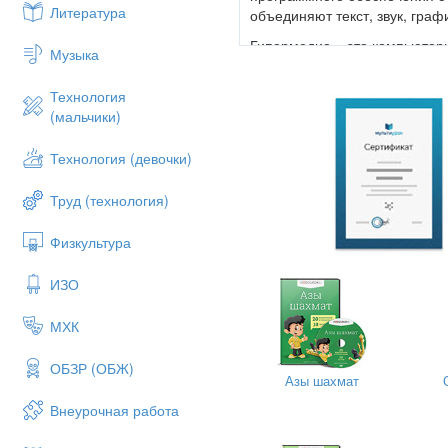
Литература
объединяют текст, звук, гра
Гипермедиа – это компьютер
Музыка
между мультимедийными объ
Мультимедийные обучающие т
Технология
дидактических средств обуче
(мальчики)
обеспечивают преобразование
цифровую (дискретную) форму
Технология (девочки)
эта информация могла быть 
обучения включают, как прав
Труд (технология)
приводом DVD/CD-ROM, звуко
радиотюнеры (платы телепри
Физкультура
радиопередачи; устройства в
видеомагнитофоном или вид
ИЗО
проведения телеконференций
кабинетов; устройства ауди
МХК
устройства дистанционного у
Мультимедиа обладает такими
ОБЗР (ОБЖ)
Азы шахмат
мультимедийной учебной инф
довольно полезной и продукт
Внеурочная работа
Использование мультимедиа 