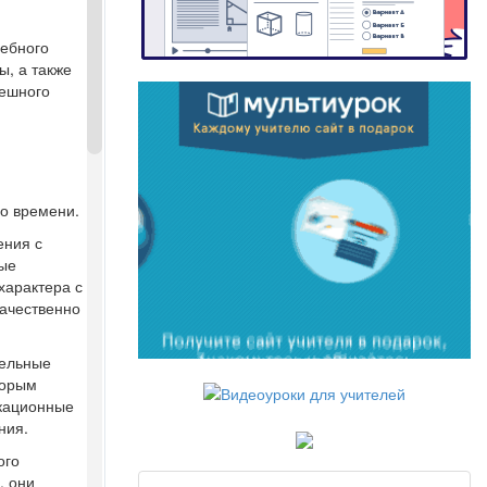
чебного
ы, а также
пешного
во времени.
ения с
ные
характера с
качественно
тельные
торым
икационные
ния.
ого
, они