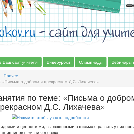
okov.ru
- сайт для учит
е Ваш сайт учителя
Видеоуроки
Олимпиады
Вебинары 
Прочее
: «Письма о добром и прекрасном Д.С. Лихачева»
анятия по теме: «Письма о добро
рекрасном Д.С. Лихачева»
 идеями и ценностями, выраженными в письмах, развить у них по
 принципов в жизни человека.