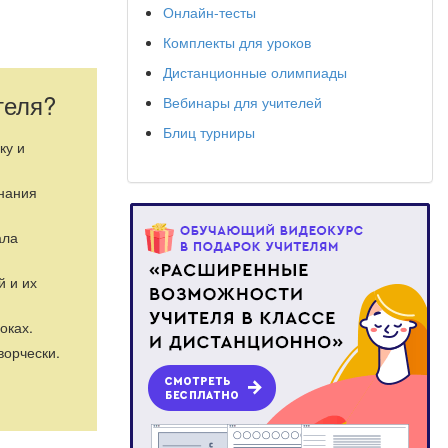
Онлайн-тесты
Комплекты для уроков
Дистанционные олимпиады
теля?
Вебинары для учителей
Блиц турниры
ку и
знания
ала
й и их
оках.
ворчески.