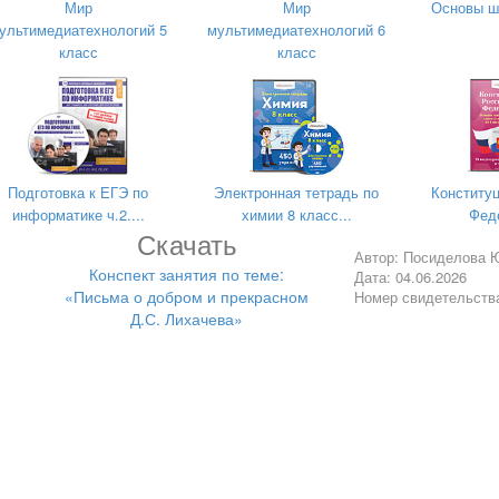
Мир
Мир
Основы ш
ных группами.
ультимедиатехнологий 5
мультимедиатехнологий 6
класс
класс
и можно выделить из писем?
т повлиять на нашу жизнь?
 стать добрее и лучше?
Подготовка к ЕГЭ по
Электронная тетрадь по
Конститу
информатике ч.2....
химии 8 класс...
Феде
Скачать
активное участие и обсуждение.
Автор: Посиделова 
Конспект занятия по теме:
Дата: 04.06.2026
ейшему чтению и размышлению о важности доброты и моральных 
«Письма о добром и прекрасном
Номер свидетельств
Д.С. Лихачева»
ом, как идеи из писем могут быть применены в повседневной жизни
значении доброты и моральных принципов в современном обществе
иллюстрирующий ключевые идеи и ценности из писем.