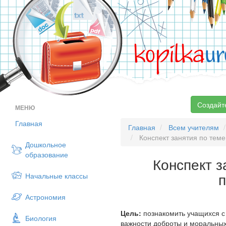
kopilka
ur
Создайт
МЕНЮ
Главная
Главная
Всем учителям
Конспект занятия по теме
Дошкольное
образование
Конспект з
п
Начальные классы
Астрономия
Цель:
познакомить учащихся с
Биология
важности доброты и моральных