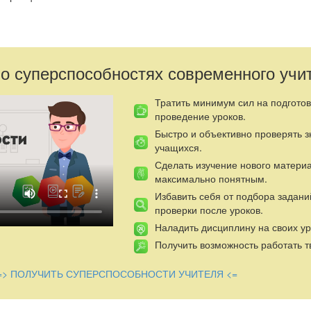
ржанием писем.
ности, выраженные в письмах.
 о суперспособностях современного учи
ащихся о значении доброты и моральных принципов в их жизни.
рпретации текста.
Тратить минимум сил на подготов
проведение уроков.
Быстро и объективно проверять 
учащихся.
Сделать изучение нового матери
максимально понятным.
Избавить себя от подбора задани
проверки после уроков.
Наладить дисциплину на своих ур
Получить возможность работать т
=> ПОЛУЧИТЬ СУПЕРСПОСОБНОСТИ УЧИТЕЛЯ <=