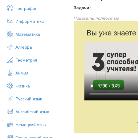
Задачи:
География
Познакомить учащихся с соде
Показать полностью
Информатика
Обсудить основные идеи и цен
Вы уже знаете
Математика
Стимулировать размышления уч
Развить навыки анализа и инте
Алгебра
Геометрия
Химия
Физика
Русский язык
Английский язык
Немецкий язык
Французский язык