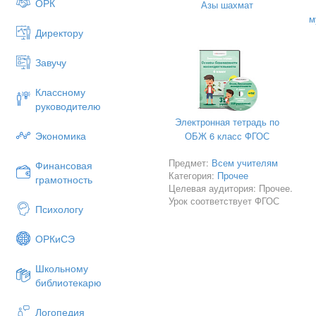
ОРК
Азы шахмат
Обсуждение выводов, сделан
м
Директору
Вопросы для обсуждения:
Какие общие идеи и ценност
Завучу
Как эти идеи и ценности могу
Классному
Что мы можем сделать, чтобы
руководителю
Заключение (5 минут)
Электронная тетрадь по
Экономика
ОБЖ 6 класс ФГОС
Подведение итогов занятия.
Предмет:
Выражение благодарности за 
Всем учителям
Финансовая
Категория:
Прочее
грамотность
Поощрение учащихся к дальн
Целевая аудитория: Прочее.
Урок соответствует ФГОС
Дополнительные задания:
Психологу
Написать небольшое эссе о т
ОРКиСЭ
Подготовить презентацию о 
Школьному
Создать коллаж или плакат, 
библиотекарю
Логопедия