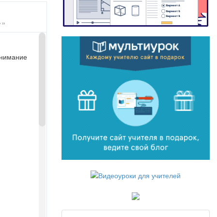
»»
онимание