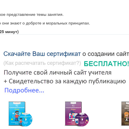
кое представление темы занятия.
 они знают о доброте и моральных принципах.
25 минут)
х писем вслух (в зависимости от времени и содержания).
 ценностей, выраженных в письме.
бенно понравились?
р пишет об этих вещах?
о привести, чтобы проиллюстрировать эти идеи?
нут)
пы по 3–4 человека.
ние обсудить одно из писем и выделить ключевые идеи и ценности.
ыводы перед классом.
0–15 минут)