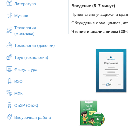
Литература
Введение (5–7 минут)
Приветствие учащихся и крат
Музыка
Обсуждение с учащимися, что
Технология
Чтение и анализ писем (20–
(мальчики)
Чтение одного или нескольки
Технология (девочки)
Обсуждение основных идей и
Вопросы для обсуждения:
Труд (технология)
Какие мысли и идеи вам осо
Физкультура
Как вы думаете, почему авто
ИЗО
Какие примеры из жизни можн
Групповая работа (15–20 ми
МХК
Разделение учащихся на груп
ОБЗР (ОБЖ)
Каждая группа получает зада
Группы представляют свои в
Внеурочная работа
Обсуждение и рефлексия (1