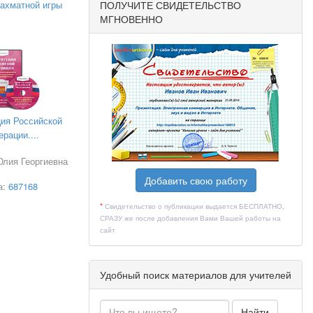
ПОЛУЧИТЕ СВИДЕТЕЛЬСТВО
ахматной игры
МГНОВЕННО
ция Российской
рации....
Юлия Георгиевна
Добавить свою работу
принципов.
а:
687168
*
Свидетельство о публикации выдается БЕСПЛАТНО,
СРАЗУ же после добавления Вами Вашей работы на
.
сайт
.
Удобный поиск материалов для учителей
Найти