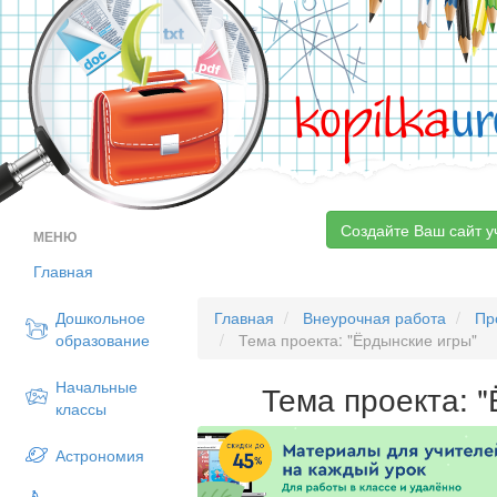
kopilka
ur
Создайте Ваш сайт у
МЕНЮ
Главная
Дошкольное
Главная
Внеурочная работа
Пр
образование
Тема проекта: "Ёрдынские игры"
Начальные
Тема проекта: 
классы
Астрономия