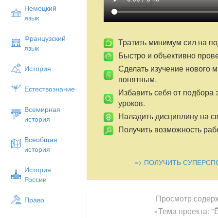
значение и раз в год проводили на Ба
Немецкий
молебны. На это время прекращались в
язык
люди просили Творца (Вечно Синее Небо
Постепенно молебны перешли во всеоб
Французский
танцевальными и спортивными состяза
Тратить минимум сил на по
язык
времени праздники были утеряны.
Быстро и объективно пров
Возрождение Ёрдынских игр можно счит
Сделать изучение нового 
История
духовному и культурному обогащению; 
понятным.
России и в частности Ольхонского район
Естествознание
Избавить себя от подбора 
ЦЕЛЬ: Изучить один из возрожденных п
уроков.
«Ёрдынские игры».
Всемирная
Наладить дисциплину на св
история
ЗАДАЧИ:
Получить возможность рабо
- исследовать исторические корни празд
Всеобщая
история
- найти информацию о Ёрдынских играх
=> ПОЛУЧИТЬ СУПЕРСП
- узнать, какие представители народов
История
участие в Ердынских играх;
России
- почему была выбрана именно гора Ёрд
Просмотр содер
Право
- узнать о традициях праздника;
«Тема проекта: "