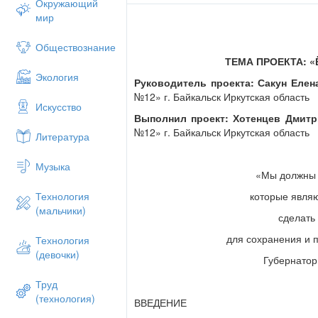
Окружающий
- представить информацию о современн
мир
ГИПОТЕЗА ИССЛЕДОВАНИЙ. Предполагае
возродит обычаи, традиции и праздники
Обществознание
позволит увеличить туристический поток
ТЕМА ПРОЕКТА: «
АКТУАЛЬНО знать свою историю, традиц
Экология
Руководитель проекта: Сакун Елен
Ёрдынские игры - международный, что в
№12» г. Байкальск Иркутская область
взаимопониманию между людьми. Это н
Искусство
Выполнил проект: Хотенцев Дмитр
МЕТОДИКА ИССЛЕДОВАНИЙ:
№12» г. Байкальск Иркутская область
Литература
- Изучение исследуемого материала (кни
и его систематика; анализ собранного
Музыка
данных для стендовой защиты, презент
«Мы должны 
ГЛАВА I. Исторические корни праздника
которые являю
Технология
(мальчики)
Вплоть до XVII-XVIII вв. на западном п
сделать
проводился крупный межродовой бурятск
для сохранения и 
Технология
наадан).
(девочки)
Губернатор
Обособленная жизнь в удаленных бурятс
празднествам, поэтому возможность на
Труд
на общих встречах была очень значимой
(технология)
ВВЕДЕНИЕ
побудительных мотивов для поездки на 