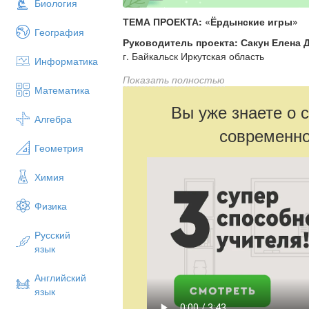
Биология
ТЕМА ПРОЕКТА: «Ёрдынские игры»
География
Руководитель проекта: Сакун Елена
г. Байкальск Иркутская область
Информатика
Выполнил проект: Хотенцев Дмитрий
Показать полностью
Математика
г. Байкальск Иркутская область
Вы уже знаете о 
«Мы должны сделать Игры праздником 
Алгебра
современно
которые являются главной ценностью н
Геометрия
сделать их знаковым событием жизни р
для сохранения и приумножения культу
Химия
Губернатор Иркутской области Сергей 
Физика
ВВЕДЕНИЕ
Русский
Сибирь – это регион, где много уникал
язык
Народы, населяющие эту территорию, 
традициями. О ее сокровенных местах сл
Английский
Центральное место занимает Байкал — 
язык
озеро. Коренные народы Сибири почита