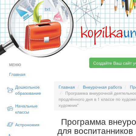
kopilka
ur
Создайте Ваш сайт у
МЕНЮ
Главная
Дошкольное
Главная
Внеурочная работа
Пр
образование
Программа внеурочной деятельнос
продлённого дня в 1 классе по худо
художник"
Начальные
классы
Программа внеуро
Астрономия
для воспитанников