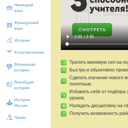
Немецкий
язык
Французский
язык
История
Естествознание
Тратить минимум сил на по
Всемирная
Быстро и объективно пров
история
Сделать изучение нового 
Всеобщая
понятным.
история
Избавить себя от подбора 
уроков.
История
Наладить дисциплину на св
России
Получить возможность рабо
Право