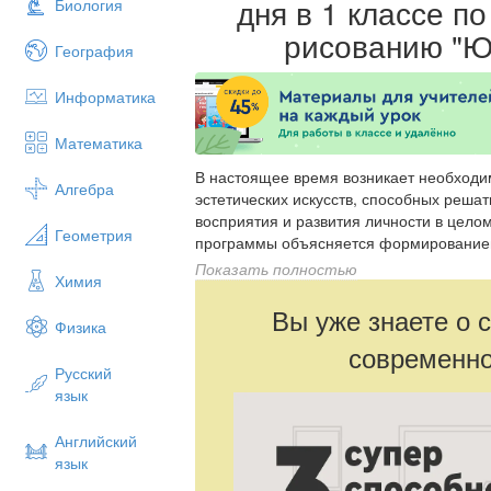
дня в 1 классе п
Биология
рисованию "Ю
География
Информатика
Математика
В настоящее время возникает необходи
Алгебра
эстетических искусств, способных реша
восприятия и развития личности в цело
Геометрия
программы объясняется формированием 
мастерство. Целый ряд специальных за
Показать полностью
Химия
домысливание, фантазирование служат 
направлена на то, чтобы через труд и и
Вы уже знаете о 
Физика
современно
Русский
язык
Английский
язык