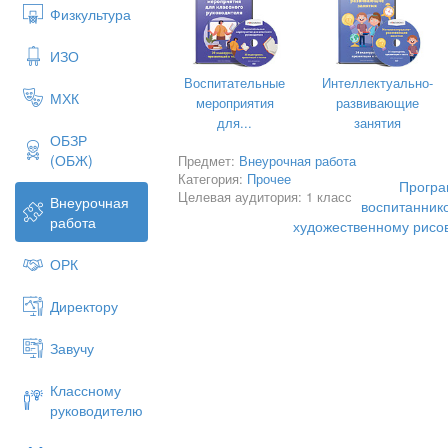
Физкультура
ИЗО
Воспитательные
Интеллектуально-
МХК
мероприятия
развивающие
для...
занятия
ОБЗР
(ОБЖ)
Предмет:
Внеурочная работа
Категория:
Прочее
Програ
Целевая аудитория: 1 класс
Внеурочная
воспитаннико
работа
художественному рисо
ОРК
Директору
Завучу
Классному
руководителю