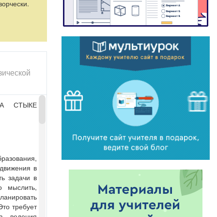
ворчески.
олее
работы,
 исследования
зической
НА СТЫКЕ
ь следующие
ляющие
. Знания из
спортсмен
разования,
релом кости).
 движения в
ь задачи в
еличением
о мыслить,
ланировать
тся.
Это требует
в ведения