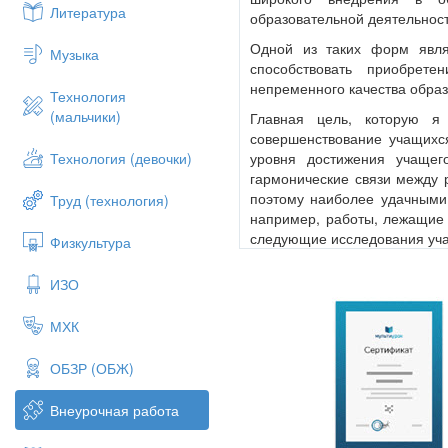
2. Тема
«Познай себя»
Литература
образовательной деятельност
Цель – изучение собственного физич
Одной из таких форм явля
Музыка
Задачи:
способствовать приобре
непременного качества образ
1) определить личностные антропол
Технология
(мальчики)
Главная цель, которую я 
характеристики 
совершенствование учащихся
2) сравнить индивидуальные данные
уровня достижения учащег
Технология (девочки)
гармонические связи между 
3) применить знания, полученные на
поэтому наиболее удачными
Труд (технология)
особенностей физического развития 
например, работы, лежащие 
следующие исследования уч
4) оценить собственное физическое 
Физкультура
1. Тема
«Физика и спорт»
Состояние здоровья связывают с по
ИЗО
совокупность физических и морфолог
Цель: определение работы и 
антропологических измерений можно 
МХК
Для достижения заявленной 
физиометрическим признакам относя
жизненная ёмкость лёгких (ЖЁЛ), сил
1) определение механической
ОБЗР (ОБЖ)
Определить уровень физического 
2) определение средней скор
развития оценивается с помощью 
Внеурочная работа
С помощью знаний, получе
а) антропологических
следующие моменты: основ