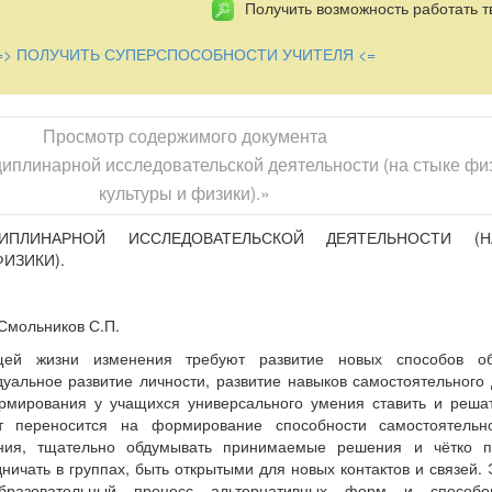
Получить возможность работать т
и и фактами, картину природы как связного целого, поэтому наиб
яются работы, имеющие междисциплинарную тематику, например, 
=> ПОЛУЧИТЬ СУПЕРСПОСОБНОСТИ УЧИТЕЛЯ <=
зической культуры. Примерами таких работ могут быть следующие
Просмотр содержимого документа
ощности учащихся при различных физических нагрузках.
иплинарной исследовательской деятельности (на стыке фи
ели необходимо решить следующие задачи:
культуры и физики).»
работы при прыжках в длину или в высоту;
ИПЛИНАРНОЙ ИССЛЕДОВАТЕЛЬСКОЙ ДЕЯТЕЛЬНОСТИ (
сти при беге на дистанцию 60м или 100м.
ИЗИКИ).
 на уроках физической культуры, в данной работе можно освятит
 на заявленную дистанцию и прыжков; основные факторы, опреде
мольников С.П.
и прыжках; характеристики основных частей техники бега и прыжков
 литературы помогут рассчитать силы, под воздействием которых 
ей жизни изменения требуют развитие новых способов об
полнении данного физического упражнения (например, получить пе
уальное развитие личности, развитие навыков самостоятельного
мирования у учащихся универсального умения ставить и решат
ния конкретного ученика за 2-3 года позволит сделать вывод: с ув
нт переносится на формирование способности самостоятельн
увеличивается;
ния, тщательно обдумывать принимаемые решения и чётко п
и мощность, которую развивает спортсмен, как правило, уменьшае
ничать в группах, быть открытыми для новых контактов и связей. 
бразовательный процесс альтернативных форм и способо