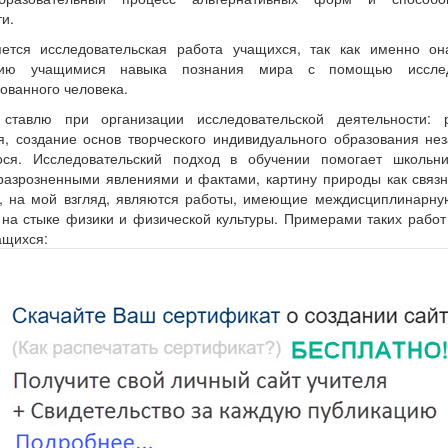
и.
еского развития.
ется исследовательская работа учащихся, так как именно он
тению учащимися навыка познания мира с помощью иссле
ованного человека.
огические и физиологические
ставлю при организации исследовательской деятельности: 
организма;
, создание основ творческого индивидуального образования не
 с градациями шкалы;
ося. Исследовательский подход в обучении помогает школьни
разрозненными явлениями и фактами, картину природы как связн
 уроках физики для изучения
, на мой взгляд, являются работы, имеющие междисциплинарную
собственного организма;
на стыке физики и физической культуры. Примерами таких работ
ащихся:
развитие.
нятием физического развития. Под физическим развитием человек
ических показателей, характеризующих состояние организма. За 
мощности учащихся при различных физических нагрузках.
взять рост исследуемого, его массу и обхват груди. К основным
цели необходимо решить следующие задачи:
тся: частота сердечных сокращений (ЧСС), показатели артериальн
а кисти.
 работы при прыжках в длину или в высоту;
развития можно, прежде всего, с помощью антропометрии. Уровен
ости при беге на дистанцию 60м или 100м.
двух методов:
нных на уроках физической культуры, в данной работе можн
 стандартов,
ы техники бега на заявленную дистанцию и прыжков; основны