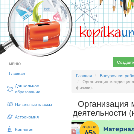
kopilka
ur
Создайт
МЕНЮ
Главная
Главная
Внеурочная рабо
Организация междисципли
Дошкольное
физики).
образование
Организация 
Начальные классы
деятельности (
Астрономия
Биология