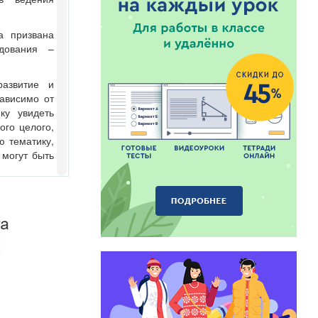
а призвана
дования –
развитие и
зависимо от
ку увидеть
ого целого,
 тематику,
 могут быть
а понимают
основу
ого давления,
ь физического
о освятить
е факторы,