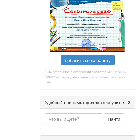
х формулах.
Добавить свою работу
онений от
*
Свидетельство о публикации выдается БЕСПЛАТНО,
СРАЗУ же после добавления Вами Вашей работы на
ения крови,
сайт
одом
Удобный поиск материалов для учителей
Найти