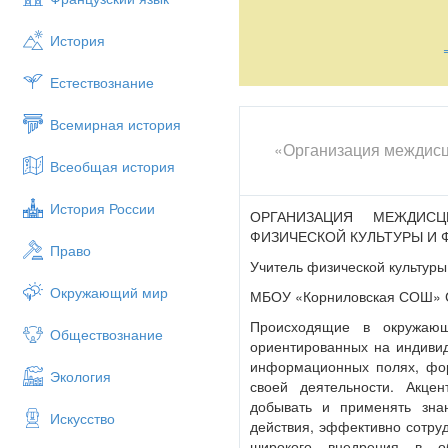
между разрозненными явлениям
удачными, на мой взгляд, явл
История
лежащие на стыке физики и фи
учащихся:
Естествознание
1. Тема
«Физика и спорт»
Всемирная история
Цель: определение работы и м
«Организация междисц
Всеобщая история
Для достижения заявленной ц
1) определение механической 
История России
ОРГАНИЗАЦИЯ МЕЖДИСЦ
2) определение средней скоро
ФИЗИЧЕСКОЙ КУЛЬТУРЫ И Ф
Право
С помощью знаний, полученных
Учитель физической культуры
моменты: основы техники бега
Окружающий мир
МБОУ «Корниловская СОШ» С
спортивные результаты в беге 
уроков физики, анализ научной
Происходящие в окружающ
Обществознание
может получить травму при вы
ориентированных на индивид
информационных полях, фор
Анализа результатов тестирова
Экология
своей деятельности. Акце
опыта соревнований скорость 
добывать и применять зна
Искусство
с увеличением длины дистанци
действия, эффективно сотруд
широкого внедрения в о