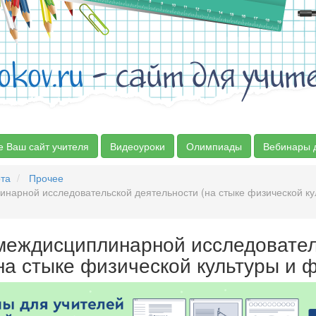
okov.ru
- сайт для учит
е Ваш сайт учителя
Видеоуроки
Олимпиады
Вебинары 
та
Прочее
нарной исследовательской деятельности (на стыке физической ку
междисциплинарной исследовате
на стыке физической культуры и ф