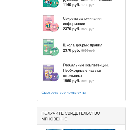
м человека
т
1140 руб.
1760 руб.
 состояние
су и обхват
ний (ЧСС),
Секреты запоминания
ови, таблицы
информации
2370 руб.
3650 руб.
и. Уровень
Школа добрых правил
2370 руб.
3650 руб.
 полученные
Глобальные компетенции.
 величину
Необходимые навыки
школьника
о признака
1960 руб.
3010 руб.
ет границы
Смотреть все комплекты
ПОЛУЧИТЕ СВИДЕТЕЛЬСТВО
МГНОВЕННО