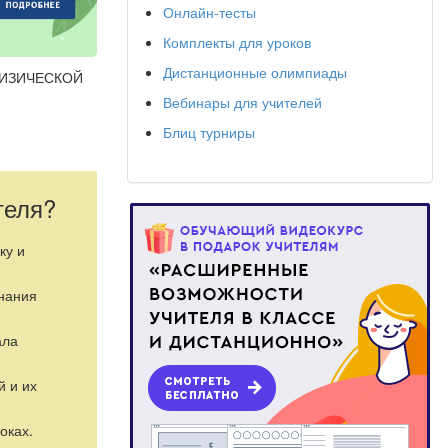
Онлайн-тесты
Комплекты для уроков
Дистанционные олимпиады
ФИЗИЧЕСКОЙ
Вебинары для учителей
Блиц турниры
я,
теля?
жения в
ачи в своей
вать и
ку и
 эффективно
дрения в
знания
ти.
ала
ременного
й и их
имо от уровня
оках.
нические связи