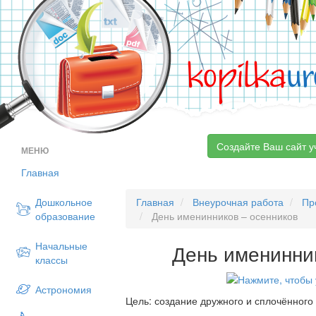
kopilka
ur
Создайте Ваш сайт у
МЕНЮ
Главная
Дошкольное
Главная
Внеурочная работа
Пр
образование
День именинников – осенников
Начальные
День именинни
классы
Астрономия
Цель: создание дружного и сплочённого 