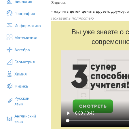
Биология
Задачи:
- научить детей ценить друзей, дружбу, 
География
Показать полностью
- дать понятие дружбы; познакомить с 
Информатика
- учить доброжелательности, стремлению
Вы уже знаете о 
радости и печали;
Математика
современно
- воспитывать бережное и тёплое отноше
окружающим людям;
Алгебра
- воспитывать уважение к окружающим, 
Геометрия
Химия
Физика
Русский
язык
Английский
язык