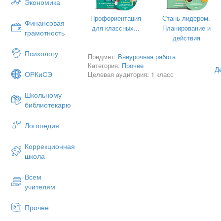
Экономика
Вы друг другу помогайте,
Профориентация
Стань лидером.
Финансовая
для классных...
Планирование и
На вопросы отвечайте
грамотность
действия
Только "Да" и только "Нет"
Психологу
Предмет:
Внеурочная работа
Дружно дайте мне ответ:
Категория:
Прочее
Д
Если "нет" вы говорите,
ОРКиСЭ
Целевая аудитория: 1 класс
То ногами постучите,
Школьному
Если говорите "Да",
библиотекарю
В ладоши хлопайте тогда.
Логопедия
День рожденья - день веселый? ... (Да
Коррекционная
Ждут вас игры и приколы? ...(Да)
школа
С юмором у вас в порядке? ...(Да)
Всем
Сейчас мы делаем зарядку? ...(Нет)
учителям
Именинников поздравим? ... (Да)
Или к бабушке отправим? ... (Нет)
Прочее