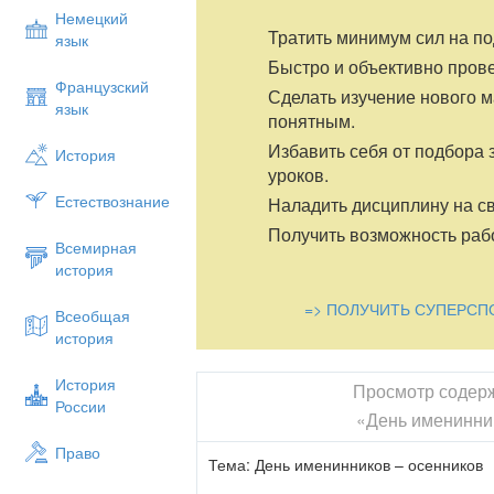
Немецкий
Тратить минимум сил на по
язык
Быстро и объективно пров
Французский
Сделать изучение нового 
язык
понятным.
Избавить себя от подбора 
История
уроков.
Естествознание
Наладить дисциплину на св
Получить возможность рабо
Всемирная
история
=> ПОЛУЧИТЬ СУПЕРСП
Всеобщая
история
История
Просмотр содер
России
«День именинни
Право
Тема: День именинников – осенников