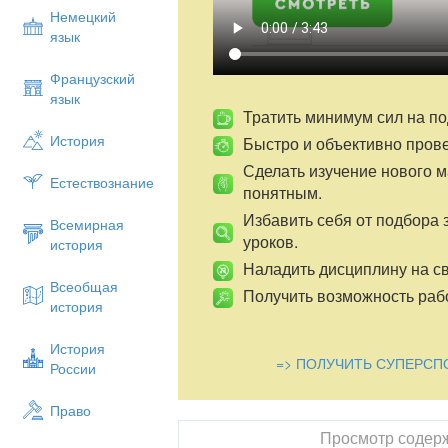
Как повысить интерес к обучению ребен
Немецкий
различными источниками литературы и 
язык
самим приобретать новые знания тесной
сформировать у них специальные умени
Французский
применять эти умения в практической жи
язык
актуальна и важна. Тем более важна и а
Тратить минимум сил на по
когда начинается переход от классно-п
История
Быстро и объективно пров
обучению и исследовательской деятельн
Сделать изучение нового 
Естествознание
Цель проекта: сформировать умения 
понятным.
знания умения и навыки, используя игр
Избавить себя от подбора 
Всемирная
Задачи:
уроков.
история
Образовательная- сформировать
Наладить дисциплину на св
расширить и углубить знания об э
Всеобщая
Получить возможность рабо
Развивающая –развитие способнос
история
прогнозировать, самостоятельно п
познавательный интерес.
История
=> ПОЛУЧИТЬ СУПЕРСП
Воспитательная- воспитание бере
России
своей Родине, формирование ком
творческих способностей.
Право
Участниками проекта являются все
Просмотр содер