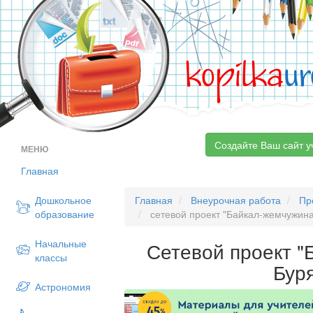
kopilka
ur
Создайте Ваш сайт у
МЕНЮ
Главная
Дошкольное
Главная
Внеурочная работа
Пр
образование
сетевой проект "Байкал-жемчужина
Начальные
Сетевой проект 
классы
Бур
Астрономия