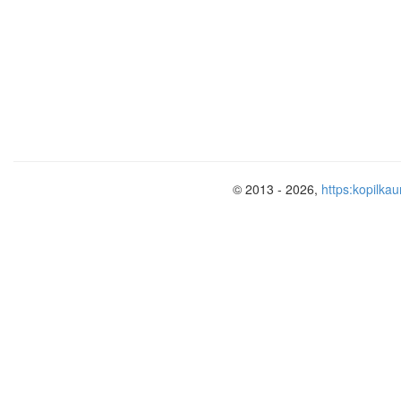
© 2013 - 2026,
https:kopilkau
И
зба-
ч
итальня
Раненая птица в руки не давалась… Э