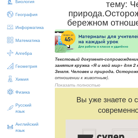
тему: Ч
Биология
природа.Осторож
География
бережном отноше
Информатика
Математика
Алгебра
Текстовый документ-сопровождение
занятия кружка «Я и мой мир» для 2
Геометрия
Земля. Человек и природа.
Осторожн
отношении к животным).
Химия
Показать полностью
Слайд 2.
ИГРА «Стихии» (автор М.Г.Ермол
Физика
Игра
актуализирует представления о 
Вы уже знаете о 
способствует расширению знаний о м
Русский
современно
возможность убедиться в правильност
язык
самых разных представителей флоры 
Ход игры:
Английский
язык
Размещение участников игры произвольно