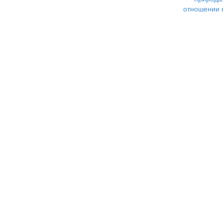
цветы для венка. а Ваня носился за 
отношении 
испуганная птица и тревожно щебет
Н. Заболоцкий Раненая птица