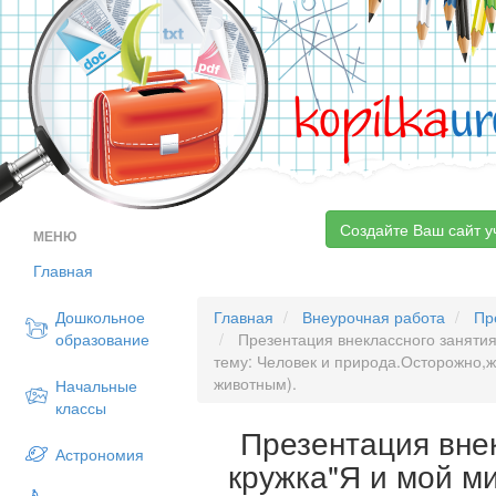
kopilka
ur
Создайте Ваш сайт у
МЕНЮ
Главная
Дошкольное
Главная
Внеурочная работа
Пр
образование
Презентация внеклассного занятия 
тему: Человек и природа.Осторожно,ж
животным).
Начальные
классы
Презентация вне
Астрономия
кружка"Я и мой ми