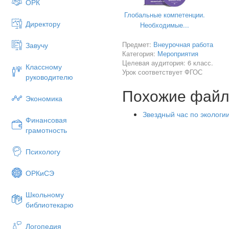
ОРК
КЛЮКВА
Глобальные компетенции.
Директору
Необходимые...
СМОРОДИНА
Предмет:
ЗЕМЛЯНИКА
Внеурочная работа
Завучу
Категория:
Мероприятия
ЧЕРНИКА
Целевая аудитория: 6 класс.
Классному
Урок соответствует ФГОС
БРУСНИКА
руководителю
Похожие фай
МОРОШКА
Экономика
1
Звездный час по экологии
Финансовая
3
грамотность
2
Психологу
4
5
ОРКиСЭ
6
Школьному
библиотекарю
Логопедия