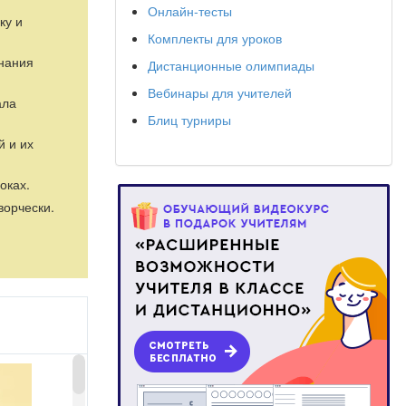
Онлайн-тесты
ку и
Комплекты для уроков
знания
Дистанционные олимпиады
Вебинары для учителей
ала
Блиц турниры
й и их
оках.
ворчески.