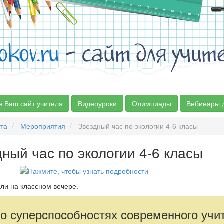
okov.ru
- сайт для учит
е Ваш сайт учителя
Видеоуроки
Олимпиады
Вебинары 
та
Мероприятия
Звездный час по экологии 4-6 класы
ный час по экологии 4-6 класы
ли на классном вечере.
 о суперспособностях современного учи