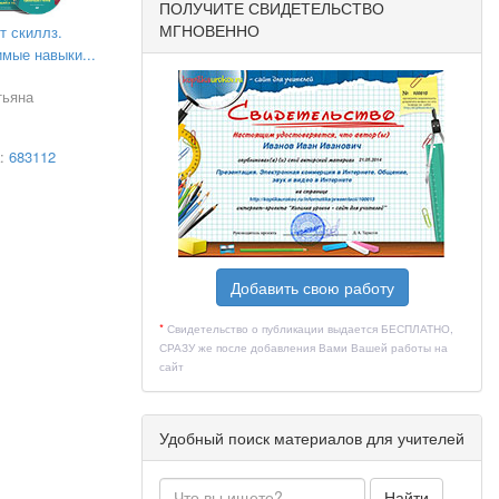
ПОЛУЧИТЕ СВИДЕТЕЛЬСТВО
МГНОВЕННО
т скиллз.
мые навыки...
тьяна
а:
683112
Добавить свою работу
*
Свидетельство о публикации выдается БЕСПЛАТНО,
СРАЗУ же после добавления Вами Вашей работы на
сайт
Удобный поиск материалов для учителей
Найти