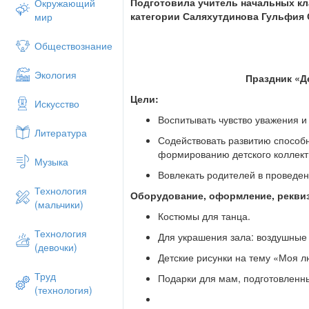
Подготовила учитель начальных к
Окружающий
Из двух слогов простое слово «мама»
категории Саляхутдинова Гульфия
мир
И нету слов дороже, чем оно.
Обществознание
Адель.
Экология
В этом слове – наше счастье
Праздник «Д
Наша жизнь и красота.
Цели:
Искусство
Мама, мамочка родная –
Воспитывать чувство уважения и
Литература
Вот, что свято навсегда.
Содействовать развитию способн
формированию детского коллект
Дарья.
Музыка
Вовлекать родителей в проведе
Сделать на свете мы многое смо
Технология
В глубинах морских и в космически
Оборудование, оформление, рекви
(мальчики)
К тундре придем, и пустыням гор
Костюмы для танца.
Даже погоду переиначим.
Технология
Дел и дорог будет в жизни не ма
Для украшения зала: воздушные
(девочки)
Спросим себя: «Ну а где их нача
Детские рисунки на тему «Моя 
Вот он ответ наш правильный са
Труд
Подарки для мам, подготовленн
(Все вместе)
(технология)
Все начинается с МАМЫ!