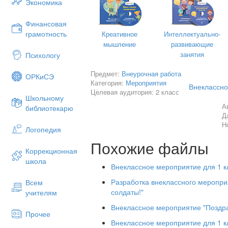
Экономика
Камилла.
для Вас праздник, чтобы показать, ка
Финансовая
Нам живётся легко и просто
- А сейчас слово предоставляется наши
грамотность
Креативное
Интеллектуально-
Оттого, что своим теплом
мышление
развивающие
Наши бабушки, наши мамы
Песня. «Мама-первое слово» (
Детс
занятия
Психологу
(Видео)
Согревают наш милый дом.
Предмет:
Внеурочная работа
ОРКиСЭ
Категория:
Мероприятия
Ильвира.
Внеклассно
Целевая аудитория: 2 класс
Аделина.
Школьному
Мир для нас защитить готова
А
библиотекарю
На свете добрых слов немало,
Добрым сердцем любая мать.
Д
Н
Но всех добрее и важней одно:
Логопедия
Мы за это дадим вам слово
Из двух слогов простое слово «мама»
Похожие файлы
Вот такими же в жизни стать.
Коррекционная
И нету слов дороже, чем оно.
школа
Данил.
Внеклассное мероприятие для 1 к
Можете объехать всю Россию,
Разработка внеклассного меропри
Всем
Провести в дороге много дней,
солдаты!"
учителям
Адель.
Никого не встретите красивей,
Внеклассное мероприятие "Поздр
В этом слове – наше счастье
Прочее
Никого не встретите родней.
Внеклассное мероприятие для 1 к
Наша жизнь и красота.