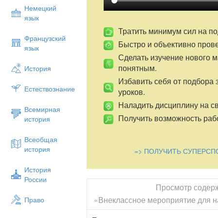
Ведущий.
Немецкий
-Здравствуйте, дорогие наши мам
язык
прошедшим праздником с день ма
Тратить минимум сил на по
счастья, крепкого здоровья, никогд
Французский
Быстро и объективно пров
чаще улыбайтесь, ведь мамина ул
язык
который дарит всем вокруг хорош
Сделать изучение нового 
благополучия и большого успеха 
понятным.
История
-МАМА! МАМОЧКА! Сколько тепла т
Избавить себя от подбора 
называют самого близкого, самого
Естествознание
уроков.
Материнская любовь греет нас до 
Наладить дисциплину на св
Всемирная
- Во многих странах отмечают Де
Получить возможность рабо
история
дарят подарки, устраивают для н
для Вас праздник, чтобы показать
Всеобщая
- А сейчас слово предоставляется 
история
=> ПОЛУЧИТЬ СУПЕРСП
Песня. «Мама-первое слово» (
Д
История
(Видео)
России
Аделина.
Просмотр содер
«Внеклассное мероприятие для н
Право
На свете добрых слов немало,
Но всех добрее и важней одно: