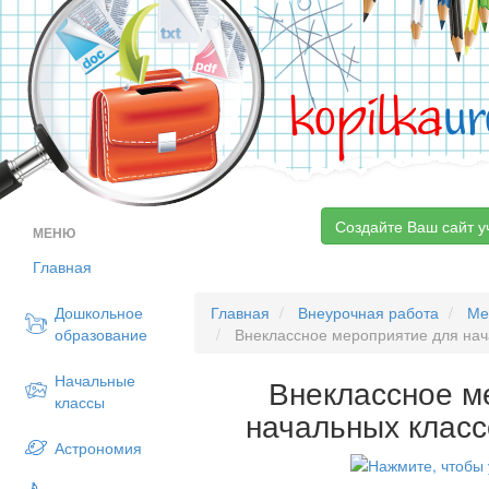
kopilka
ur
Создайте Ваш сайт у
МЕНЮ
Главная
Дошкольное
Главная
Внеурочная работа
Ме
образование
Внеклассное мероприятие для нач
Начальные
Внеклассное м
классы
начальных класс
Астрономия