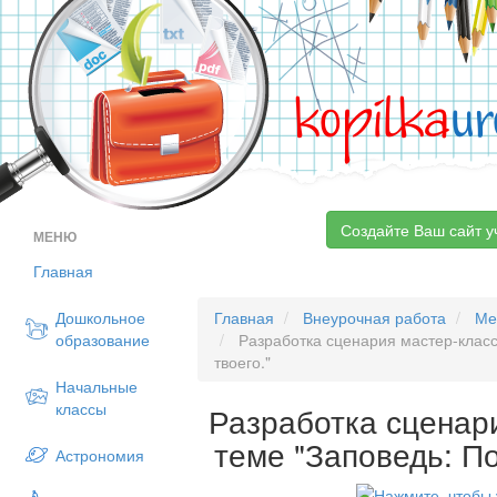
kopilka
ur
Создайте Ваш сайт у
МЕНЮ
Главная
Дошкольное
Главная
Внеурочная работа
Ме
образование
Разработка сценария мастер-класс
твоего."
Начальные
классы
Разработка сценар
теме "Заповедь: По
Астрономия