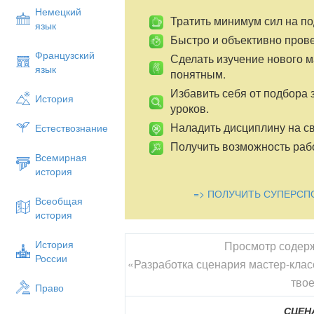
Немецкий
Тратить минимум сил на по
язык
Быстро и объективно пров
Французский
Сделать изучение нового 
язык
понятным.
Избавить себя от подбора 
История
уроков.
Наладить дисциплину на св
Естествознание
Получить возможность рабо
Всемирная
история
=> ПОЛУЧИТЬ СУПЕРСП
Всеобщая
история
История
Просмотр содер
России
«Разработка сценария мастер-клас
твое
Право
СЦЕН