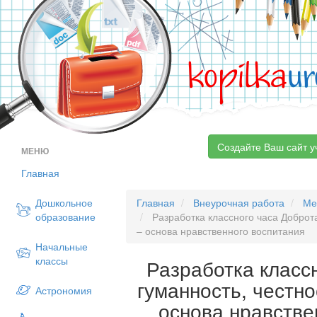
kopilka
ur
Создайте Ваш сайт у
МЕНЮ
Главная
Дошкольное
Главная
Внеурочная работа
Ме
образование
Разработка классного часа Доброта
– основа нравственного воспитания
Начальные
классы
Разработка класс
гуманность, честн
Астрономия
основа нравстве