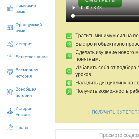
Немецкий
Погрузимся в тишину. Сядьте в удобн
язык
напряжения, закройте глаза, чтобы не о
мысли. Представьте, что во время вдоха
Французский
добрыми чувствами, а выдыхая постепен
язык
Настрой на позитивные мысли:
Тратить минимум сил на по
Быстро и объективно пров
История
Мир, мир, мир везде.
Сделать изучение нового 
Мир в тебе, мир во мне!
Естествознание
понятным.
Свет, свет, свет везде.
Избавить себя от подбора 
Всемирная
Свет в тебе, свет во мне!
уроков.
история
Любовь, любовь, любовь везде
Наладить дисциплину на св
Всеобщая
Любовь в тебе, любовь во мне!
Получить возможность рабо
история
2.Операционный этап.
История
Слова песенки: «Точка, точка, запятая, 
=> ПОЛУЧИТЬ СУПЕРСП
России
-Что можно сказать об этом человечке?
Право
-Каким он может быть? Давайте награди
Просмотр содер
-Какие слова, характеризуют человечес