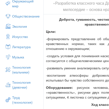
Окружающий
«Разработка классного часа До
группах).
мир
милосердие – основа нр
Посмотрите, что вы видите?(лесные пол
Обществознание
-Какие слова вы поселили на солнечной
Доброта, гуманность, честн
нравственног
-Какая поляна вам нравится? Почему?
Экология
Цели:
-На какой поляне хотели бы поселиться
Искусство
-формировать представление об общ
-Как вы думаете, какая будет тема урока
нравственных нормах, таких как д
честность и милосердие).
Литература
отношению к окружающим;
Все положительные качества составляют
-создать условия для понимания наск
человеку присущи эти качества, говорят
Музыка
согласуется с общечеловеческими цен
Чтение из словаря Ожегова, что такое н
Технология
-развивать умение анализировать ситу
Я предлагаю ситуации, в которых вы до
(мальчики)
-воспитание атмосферы доброжел
I группа- о доброте «Девочка с заплака
испытывал бы чувство собственного д
Технология
Карточка
(девочки)
Оборудование:
рисунок человека
«нравственность», рисунки двух поля
Ситуация «Девочка с заплаканными гла
ситуациями, 4 листочка с ситуациями д
Труд
За пять минут до первого урока все 
(технология)
Ход класс
последней. У неё был расстроенный вид