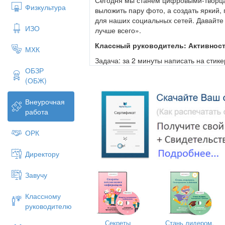
Физкультура
выложить пару фото, а создать яркий,
для наших социальных сетей. Давайте
ИЗО
лучше всего».
Классный руководитель: Активност
МХК
Задача: за 2 минуты написать на стик
которая лучше всего передает атмос
ОБЗР
Участникам раздают стикеры одно
(ОБЖ)
По очереди участники выходят к доске
Внеурочная
приклеивают стикер.
работа
Итог:
На доске образуется «облако» к
«Веселье», «Блины», «Весна», «Хоров
ОРК
каната», «Улыбки», «Костер»).
Директору
Мозговой штурм «Цель и аудитори
Классный руководитель:
«Прежде че
Завучу
подумаем: ДЛЯ КОГО мы это делаем 
аудиторией, кто будет это смотреть? (
Классному
младших/старших классов, учителя, вы
руководителю
На стикерах другого цвета зелёно
Секреты
Стань лидером.