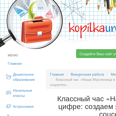
kopilka
ur
Создайте Ваш сайт у
МЕНЮ
Главная
Дошкольное
Главная
Внеурочная работа
Ме
образование
Классный час «Наша Масленица в 
соцсетях»
Начальные
классы
Классный час «
цифре: создаем 
Астрономия
соцс