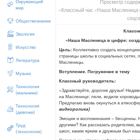
Просмотр содер
Окружающий
мир
«Классный час «Наша Масленица в
соцс
Обществознание
Классн
Экология
«Наша Масленица в цифре: созд
Искусство
Цель:
Коллективно создать концепцию
страницы школы в социальных сетях,
Литература
Масленицы.
Вступление. Погружение в тему
Музыка
Классный руководитель:
Технология
«Здравствуйте, дорогие друзья! Неда
(мальчики)
на Масленице: пели, водили хороводы,
Предлагаю вновь окунуться в атмосф
Технология
видеоролика)
(девочки)
Эмоции и воспоминания – бесценны. Н
другими? Как рассказать родителям, в
Труд
школ, каким ярким и дружным был наш
(технология)
Сегодня мы станем цифровыми-творца