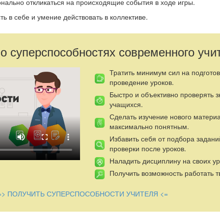
нально откликаться на происходящие события в ходе игры.
ть в себе и умение действовать в коллективе.
систематизировать представления детей о весенних изменениях в 
 о суперспособностях современного учи
Тратить минимум сил на подготов
ения применять свои знания на практике и передавать их; самост
проведение уроков.
ультаты;
Быстро и объективно проверять 
кого мышления.
учащихся.
ьную память;
Сделать изучение нового матери
максимально понятным.
Избавить себя от подбора задани
шения к природе.
проверки после уроков.
ть в коллективе.
Наладить дисциплину на своих ур
Получить возможность работать т
юдения на прогулке за весенними признаками, чтение стихотворен
, рассматривание альбомов и иллюстраций по теме, прослушивание
ие, аппликация по весенней тематике.
=> ПОЛУЧИТЬ СУПЕРСПОСОБНОСТИ УЧИТЕЛЯ <=
ите, что за конверт с нарисованной на нем улыбкой и надписью «
руппе) Хотите узнать, что в этом письме?