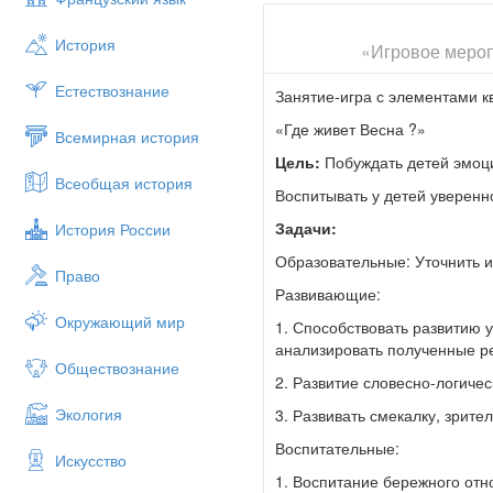
Давайте прочитаем!
(Воспитат
История
«Игровое меропр
«Жили-были четыре времени го
миром: три месяца – Зима, три
Естествознание
Занятие-игра с элементами к
решила, что она самая главная
растения. Птицы перестали пет
«Где живет Весна ?»
Всемирная история
Наверное Весна затерялась где
Цель:
Побуждать детей эмоци
Всеобщая история
Ребята, а дальше ничего нет. К
Воспитывать у детей уверенно
Посмотрим что на нём?
Воспит
костра, солнца и лампочки.
Задачи:
История России
Воспитатель.
Как вы думаете,
Образовательные: Уточнить и
Право
Действительно, солнце – самое
Развивающие:
покажу вам дорогу к Весне, но
Окружающий мир
задание- На поляну цветов иди
1. Способствовать развитию 
анализировать полученные ре
1 задание:
Первыми на пути мы
Обществознание
рассадить бабочек на цветы с 
2. Развитие словесно-логиче
каждым цветком –ключи(с раз
Экология
3. Развивать смекалку, зрите
2 задание: («Солнышко» на 
Воспитательные:
нам нужен ключ? (открыть две
Искусство
птицы, распределить к снежинк
1. Воспитание бережного отн