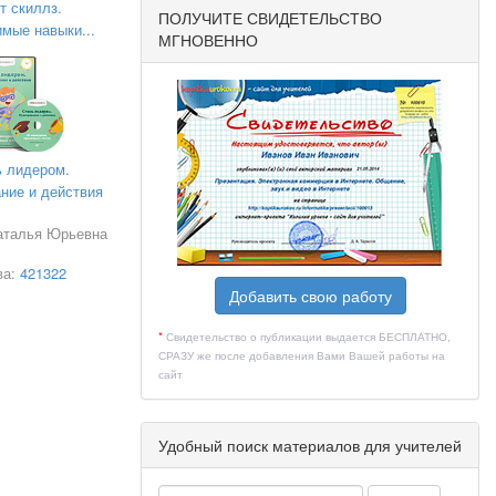
; Вот
т скиллз.
ПОЛУЧИТЕ СВИДЕТЕЛЬСТВО
мые навыки...
МГНОВЕННО
люч. Нам
бабочек.
а, а для
е и
ь лидером.
ние и действия
Наталья Юрьевна
ва:
421322
Добавить свою работу
*
Свидетельство о публикации выдается БЕСПЛАТНО,
СРАЗУ же после добавления Вами Вашей работы на
сайт
ных птицах.
студеной
Удобный поиск материалов для учителей