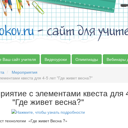
okov.ru
- сайт для учит
е Ваш сайт учителя
Видеоуроки
Олимпиады
Вебинары 
та
Мероприятия
ементами квеста для 4-5 лет "Где живет весна?"
риятие с элементами квеста для 4
"Где живет весна?"
ст технологии «Где живет Весна ?»