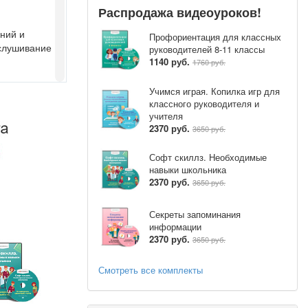
Распродажа видеоуроков!
ний и
Профориентация для классных
ослушивание
руководителей 8-11 классы
1140 руб.
1760 руб.
Учимся играя. Копилка игр для
«Детям
классного руководителя и
учителя
2370 руб.
3650 руб.
Софт скиллз. Необходимые
авили всем
навыки школьника
днажды Зима
2370 руб.
3650 руб.
окрывалом
ень и Лето.
Секреты запоминания
информации
здесь диск.
2370 руб.
дой напоите)
3650 руб.
ражение
в, которые
Смотреть все комплекты
ы детей
).
чему поднялась
«солнце»
: я