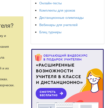
Онлайн-тесты
Комплекты для уроков
Дистанционные олимпиады
природе.
теля?
Вебинары для учителей
Блиц турниры
ку и
оятельно
знания
ала
й и их
оках.
ворчески.
ий и рассказов
 музыкальных
Детям вашей