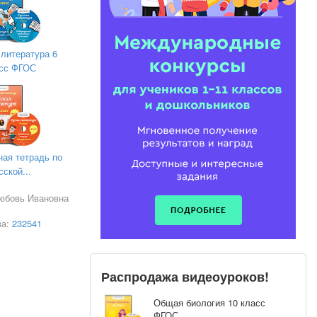
 литература 6
сс ФГОС
ная тетрадь по
сской...
юбовь Ивановна
ва:
232541
Распродажа видеоуроков!
Общая биология 10 класс
ФГОС