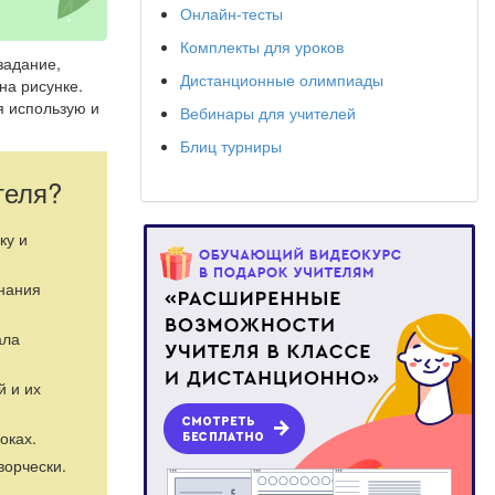
Онлайн-тесты
Комплекты для уроков
задание,
Дистанционные олимпиады
на рисунке.
я использую и
Вебинары для учителей
Блиц турниры
теля?
ку и
знания
ала
й и их
оках.
ворчески.