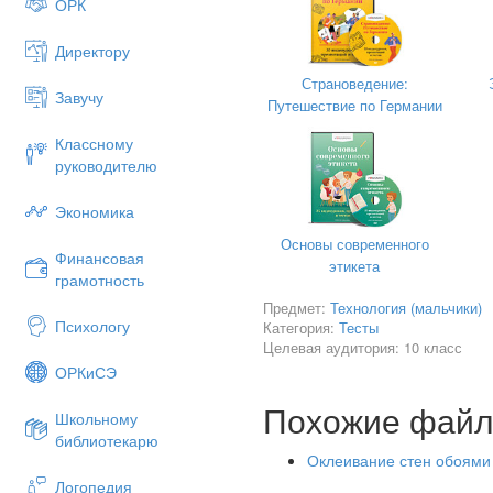
ОРК
Директору
Страноведение:
Завучу
Путешествие по Германии
Классному
руководителю
Экономика
Основы современного
Финансовая
этикета
грамотность
Предмет:
Технология (мальчики)
Психологу
Категория:
Тесты
Целевая аудитория: 10 класс
ОРКиСЭ
Похожие фай
Школьному
библиотекарю
Оклеивание стен обоями
Логопедия