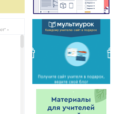
от" »