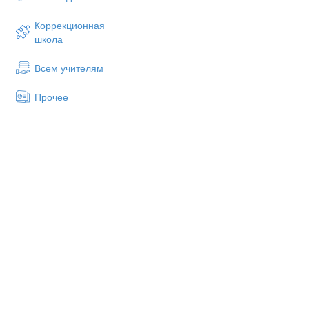
Коррекционная
школа
2) Укажите названия малярны
их назначение.
Всем учителям
Прочее
Внешний вид инструмента