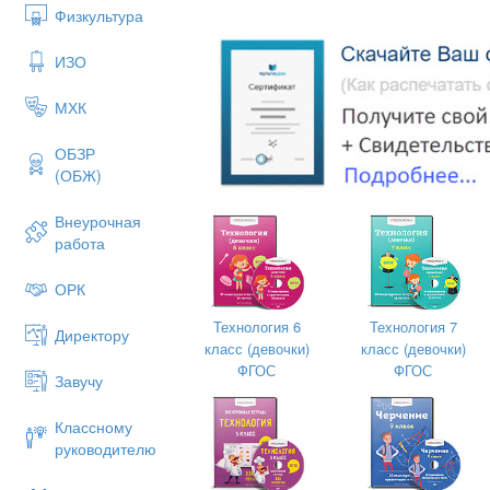
Ножницы;
Физкультура
Швейная игла;
ИЗО
Нитки мулине;
Бисер;
МХК
Клеевой пистолет.
ОБЗР
(ОБЖ)
План масте
Внеурочная
работа
1.Организационный момент (2 мин.)
ОРК
2.Теоретическая часть (10 мин.)
Технология 6
Технология 7
3.Практическая часть (30 мин.)
Директору
класс (девочки)
класс (девочки)
4.Заключительная часть (3 мин.)
ФГОС
ФГОС
Завучу
5.Подведение итога мастер - класса. 
Классному
руководителю