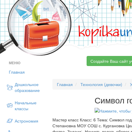
kopilka
ur
Создайте Ваш сайт у
МЕНЮ
Главная
Дошкольное
Главная
Технология (девочки)
образование
Символ г
Начальные
классы
Мастер класс Класс: 6 Тема: Символ год
Астрономия
Степановна МОУ СОШ с. Кургановка Цель
фетра. Задачи: -Научить делать оберег-