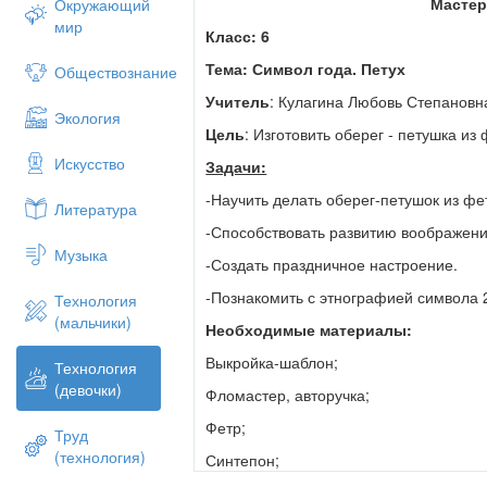
туловища. Из фетра выкроите шею, сде
Мастер
Окружающий
сбоку, чтобы потом сверху наложить гол
мир
Класс: 6
Подскажите, что дальше будем делать? У
приклеим Что надо делать? Ученики: На
Тема: Символ года. Петух
Обществознание
аккуратно зашиваем Учитель: но прежде
Учитель
: Кулагина Любовь Степанов
необходимо повторить правила работы с
Экология
работа Выполнение работы (звучит тиха
Цель
: Изготовить оберег - петушка из 
IV.Заключительная часть. Приготовить п
Искусство
Задачи:
своего петушка Похвалить петушка Чем 
-Научить делать оберег-петушок из фе
Литература
-Способствовать развитию воображени
Музыка
-Создать праздничное настроение.
-Познакомить с этнографией символа 2
Технология
(мальчики)
Необходимые материалы:
Выкройка-шаблон;
Технология
(девочки)
Фломастер, авторучка;
Фетр;
Труд
(технология)
Синтепон;