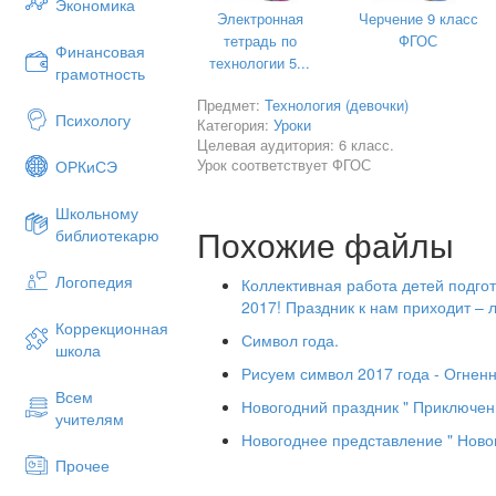
Экономика
Электронная
Черчение 9 класс
тетрадь по
ФГОС
Финансовая
технологии 5...
грамотность
Предмет:
Технология (девочки)
Психологу
Категория:
Уроки
Целевая аудитория: 6 класс.
Урок соответствует ФГОС
ОРКиСЭ
Школьному
Похожие файлы
библиотекарю
Ход з
I
.Организационный момент
Логопедия
Коллективная работа детей подго
цель: создание положительной мотива
2017! Праздник к нам приходит 
Коррекционная
Приветствие, подготовка к занятию
Символ года.
школа
Рисуем символ 2017 года - Огненн
Всем
II
.
Теоретическая часть
Новогодний праздник " Приключен
учителям
Отгадайте загадку
Новогоднее представление " Нов
Прочее
Бойкая птица, а летать боится