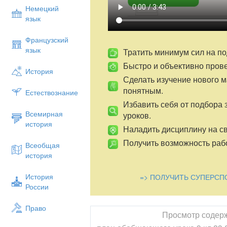
Немецкий
язык
Французский
язык
Тратить минимум сил на по
Быстро и объективно пров
История
Сделать изучение нового 
понятным.
Естествознание
Избавить себя от подбора 
Всемирная
уроков.
история
Наладить дисциплину на св
Получить возможность рабо
Всеобщая
история
История
=> ПОЛУЧИТЬ СУПЕРСП
России
Право
Просмотр содер