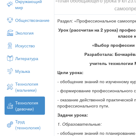
«план обобщающего урока 9 кл 23.
Окружающий
мир
самоопр
Обществознание
Раздел: «Профессиональное самоопр
Урок (рассчитан на 2 урока) проф
Экология
классе н
«Выбор профессии 
Искусство
Разработала: Бочкарёв
Литература
учитель технологии
Музыка
Цели урока:
- обобщение знаний по изученному кур
Технология
(мальчики)
- формирование профессионального 
- оказание действенной практической
Технология
профессионального пути.
(девочки)
Задачи урока:
Труд
1. Образовательные:
(технология)
- обобщение знаний по планированию