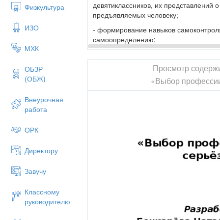
девятиклассников, их представлений 
Физкультура
предъявляемых человеку;
ИЗО
- формирование навыков самоконтрол
самоопределению;
МХК
-формирование навыков самопрезента
Просмотр содерж
2. Развивающие:
ОБЗР
(ОБЖ)
«Выбор профессии
- развивать навыки учащихся по план
жизненного пути и помочь им в примен
Внеурочная
3. Воспитательные:
работа
- воспитывать профессиональную мот
ОРК
Оборудование
: доска, компьютер, м
Директору
Надписи на доске:
Эпиграф урока: «Если человек н
Завучу
путь, для него ни один ветер не
Тема урока "Выбор профессии - 
Классному
руководителю
План-консп