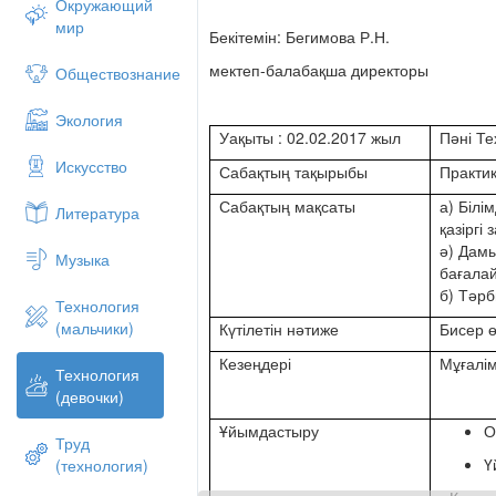
Окружающий
мир
Бекітемін: Бегимова Р.Н.
мектеп-балабақша директоры
Обществознание
Экология
Уақыты : 02.02.2017 жыл
Пәні Те
Искусство
Сабақтың тақырыбы
Практи
Сабақтың мақсаты
а) Білі
Литература
қазіргі
ә) Дамы
Музыка
бағалай
б) Тәрб
Технология
(мальчики)
Күтілетін нәтиже
Бисер ө
Кезеңдері
Мұғалім
Технология
(девочки)
Ұйымдастыру
О
Труд
Ү
(технология)