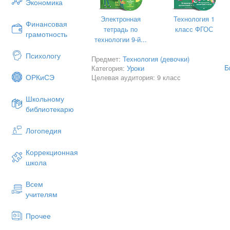
Экономика
қойған 
Электронная
Технология 1
Бисер-к
Финансовая
тетрадь по
класс ФГОС
жасалға
грамотность
технологии 9-й...
Бисерме
Психологу
Предмет:
Технология (девочки)
- Бисер
Б
Категория:
Уроки
ОРКиСЭ
Целевая аудитория: 9 класс
- Жұмыс
- Сапас
Школьному
библиотекарю
- Кесте
- Бисер
Логопедия
демалды
І топты
Коррекционная
школа
ІІ топт
Всем
учителям
Қөзге а
Сарамандық жұмыс :
«Сиквей
Прочее
1. Кім?