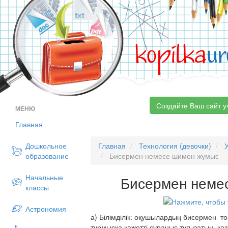
kopilka
ur
Создайте Ваш сайт у
МЕНЮ
Главная
Дошкольное
Главная
Технология (девочки)
образование
Бисермен немесе шимен жұмыс
Начальные
Бисермен неме
классы
Астрономия
а) Білімділік: оқушылардың бисермен тоқ
тұрмысқа қажетті сұраныс туғызатын, қа