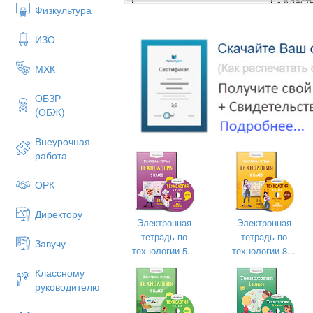
- Класт
Физкультура
ИЗО
Қызығушылығын ояту
«Бисер
МХК
тақыры
ОБЗР
(ОБЖ)
Внеурочная
работа
ОРК
Директору
Электронная
Электронная
Бисерде
тетрадь по
тетрадь по
Завучу
әмбеба
технологии 5...
технологии 8...
арнайы
Классному
, әшеке
Мағынаны тану
руководителю
шебер а
Бисерде