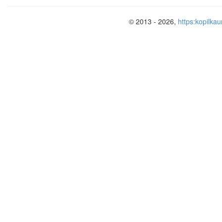
2. Қанд
Сергіту сәті:
© 2013 - 2026,
https:kopilkau
3. Не іс
4. Сөйл
Ой толғаныс
5. Сино
ББҮ кес
Білемі
Бағалау