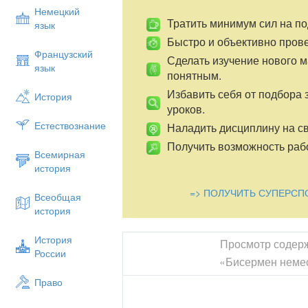
Немецкий
Тратить минимум сил на по
язык
Быстро и объективно пров
Французский
Сделать изучение нового 
язык
понятным.
Избавить себя от подбора 
История
уроков.
Естествознание
Наладить дисциплину на св
Получить возможность рабо
Всемирная
история
=> ПОЛУЧИТЬ СУПЕРСП
Всеобщая
история
История
Просмотр содер
России
«Бисермен неме
Право