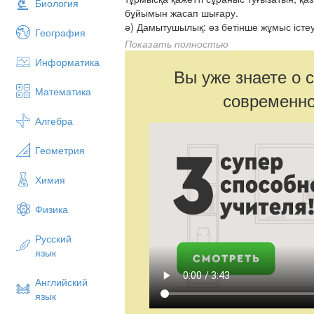
Биология
бұйымын жасап шығару.
ә) Дамытушылық: өз бетінше жұмыс істе
География
қалыптастыру, әсемдік пен сұлулықты ба
Показать полностью
б) Тәрбиелік: қолөнерге деген қызығушыл
Информатика
еңбексүйгіштікке, шыдамдылыққа тәрби
Вы уже знаете о 
Математика
современно
Алгебра
Геометрия
Химия
Физика
Русский
язык
Английский
язык