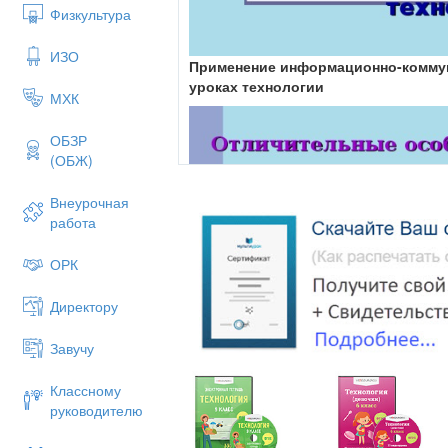
Физкультура
ИЗО
Применение
информационно-коммун
уроках технологии
МХК
ОБЗР
(ОБЖ)
Внеурочная
работа
ОРК
Директору
Завучу
Классному
руководителю