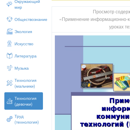
Окружающий
мир
Просмотр содер
«Применение информационно-к
Обществознание
уроках т
Экология
Искусство
Литература
Музыка
Технология
(мальчики)
Технология
(девочки)
Труд
(технология)