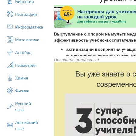
Биология
География
Информатика
Выступление с опорой на мультиме
Математика
эффективность учебно-воспитательно
активизации восприятия учащи
Алгебра
и зрительных демонстраций, в
Показать полностью
во время выступления учитель 
Геометрия
образом не теряет контакта с к
Вы уже знаете о 
выписывание текста на доске
Химия
большой объём информации мож
современно
компакт дисков и воспроизведё
Физика
всем учащимся
учащимся проще отвечать, когд
Русский
экране план выступления
язык
Английский
язык