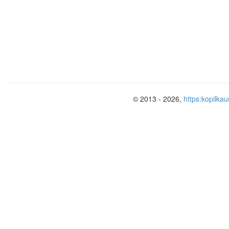
© 2013 - 2026,
https:kopilkau
Модели использования
ИКТ на урок
Выступление с опорой на мультим