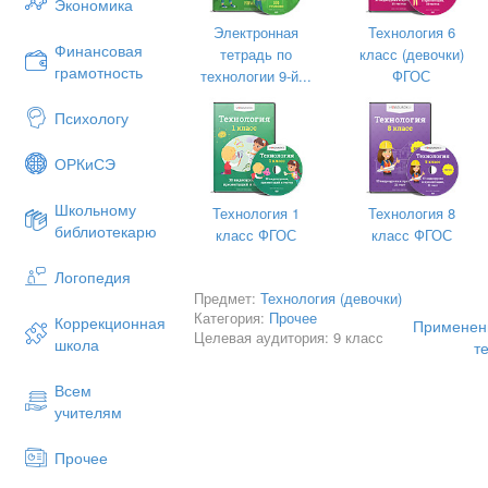
Экономика
Электронная
Технология 6
Финансовая
тетрадь по
класс (девочки)
Отличительные особенности компь
грамотность
технологии 9-й...
ФГОС
Возможность работы в режиме диа
Психологу
Возможность организации полноце
Возможность моделирования объек
ОРКиСЭ
изображения и высокой степени на
Автоматизация рутинных операций 
Школьному
Технология 1
Технология 8
времени
библиотекарю
класс ФГОС
класс ФГОС
Доступ к большому объему инфор
Логопедия
Широкие демонстрационными возм
Предмет:
Технология (девочки)
Категория:
Прочее
Коррекционная
Применен
Целевая аудитория: 9 класс
школа
т
Всем
учителям
Прочее