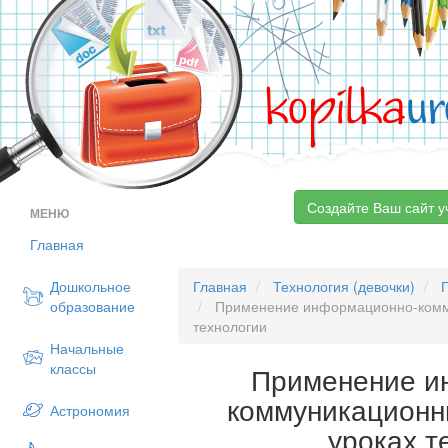
kopilka
ur
Создайте Ваш сайт у
МЕНЮ
Главная
Дошкольное
Главная
Технология (девочки)
образование
Применение информационно-комму
технологии
Начальные
классы
Применение и
коммуникационн
Астрономия
уроках т