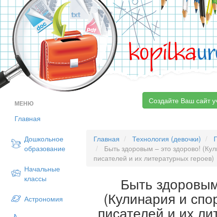
kopilka
ur
Создайте Ваш сайт у
МЕНЮ
Главная
Дошкольное
Главная
Технология (девочки)
образование
Быть здоровым – это здорово! (Кул
писателей и их литературных героев)
Начальные
классы
Быть здоровым
(Кулинария и спо
Астрономия
писателей и их ли