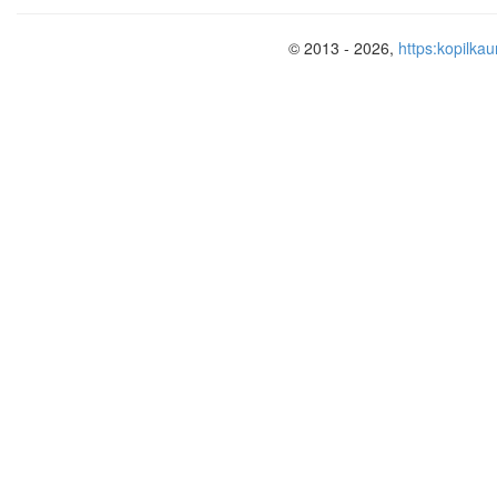
© 2013 - 2026,
https:kopilkau
Кулинарный репертуар 
2.
2.2.Прекра
2.3. Раци
Здоровый образ жи
3.1.Пушкин и спорт. Стр.9
3.2. Физкуль
3.3. Здоро
Любимые блюда любимых героев 