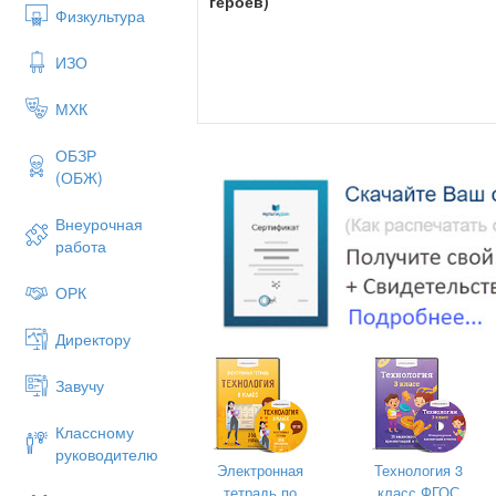
героев)
Физкультура
что человек, ведущий активный здоровы
творчески успешен, живёт полноценной
обществу.
ИЗО
МХК
ОБЗР
(ОБЖ)
Внеурочная
работа
ОРК
Директору
Завучу
Классному
руководителю
Электронная
Технология 3
тетрадь по
класс ФГОС