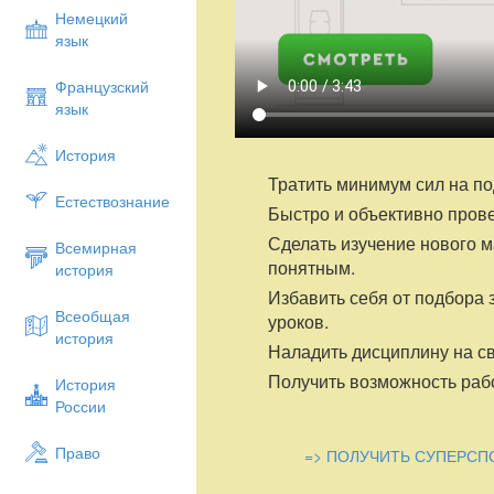
пространственного воображения, инже
Немецкий
аккуратности. Кроме того, модель — э
язык
деятельности можно попробовать, пощуп
Французский
В предлагаемом пособии подробно р
язык
проектной деятельности, подбор 
конкретных проектов, система оценки
История
Пособие будет полезно молодым и о
педагогам дополнительного образовани
Тратить минимум сил на по
Естествознание
Быстро и объективно пров
Сделать изучение нового 
Всемирная
понятным.
история
Избавить себя от подбора 
Всеобщая
уроков.
история
Наладить дисциплину на св
Получить возможность рабо
История
России
Право
=> ПОЛУЧИТЬ СУПЕРСП