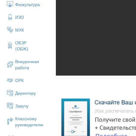
Физкультура
ИЗО
МХК
ОБЗР
(ОБЖ)
Внеурочная
работа
ОРК
Директору
Завучу
Классному
руководителю