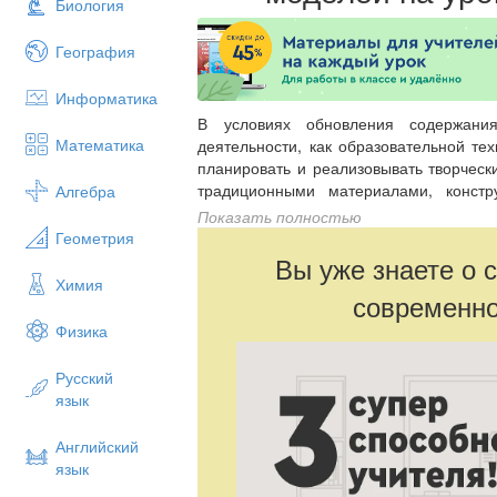
Биология
География
Информатика
В условиях обновления содержания
Математика
деятельности, как образовательной тех
планировать и реализовывать творческ
традиционными материалами, констр
Алгебра
необходимые компетенции совреме
Показать полностью
технологии.
Геометрия
Вы уже знаете о 
Проектная деятельность позволяет 
Химия
компетенции, и универсальные учебные
современно
Умение анализировать задачи
Физика
деятельность.
Навыки поиска и обработки инфо
Русский
Умение работать с инструмента
язык
практике.
Навыки презентации и защиты рез
Английский
Работа с моделями на уроках технол
язык
потенциал учащихся, но также спос