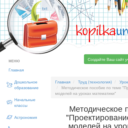
kopilka
ur
Создайте Ваш сайт у
МЕНЮ
Главная
Дошкольное
Главная
Труд (технология)
Уро
образование
Методическое пособие по теме "Пр
моделей на уроках математики"
Начальные
классы
Методическое 
"Проектировани
Астрономия
моделей на уро