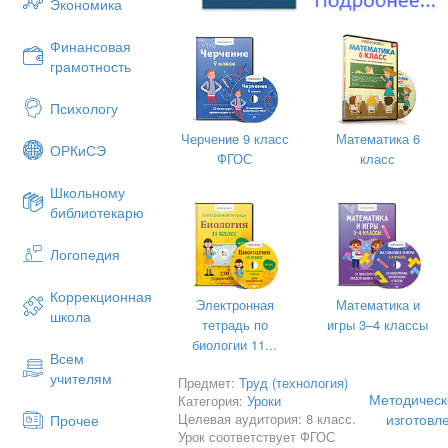
Экономика
Финансовая
грамотность
Психологу
Черчение 9 класс
Математика 6
ОРКиСЭ
ФГОС
класс
Школьному
библиотекарю
Логопедия
Коррекционная
Электронная
Математика и
школа
тетрадь по
игры 3–4 классы
биологии 11...
Всем
учителям
Предмет:
Труд (технология)
Методическ
Категория:
Уроки
Целевая аудитория: 8 класс.
изготовл
Прочее
Урок соответствует ФГОС