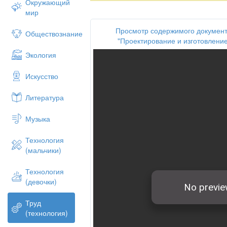
Окружающий
мир
Просмотр содержимого документ
Обществознание
"Проектирование и изготовлени
Экология
Искусство
Литература
Музыка
Технология
(мальчики)
Технология
(девочки)
Труд
(технология)