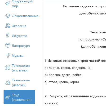
Окружающий
мир
Тестовые задания по пр
для обучающих
Обществознание
Экология
Тестовое
Искусство
по профилю «С
Литература
(для обучающи
Музыка
1.Из каких основных трех частей с
Технология
а) листья, крона, сердцевина;
(мальчики)
б) бревно, доска, рейка;
Технология
в) ствол, крона, корни.
(девочки)
Труд
2. Рисунок, образованный годичны
(технология)
а) эскиз;