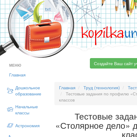
kopilka
ur
Создайте Ваш сайт у
МЕНЮ
Главная
Дошкольное
Главная
Труд (технология)
Тес
образование
Тестовые задания по профилю «Ст
классов
Начальные
классы
Тестовые зада
«Столярное дело» 
Астрономия
кла