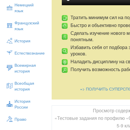
Немецкий
язык
Тратить минимум сил на по
Французский
Быстро и объективно пров
язык
Сделать изучение нового 
понятным.
История
Избавить себя от подбора 
Естествознание
уроков.
Наладить дисциплину на св
Всемирная
Получить возможность рабо
история
Всеобщая
=> ПОЛУЧИТЬ СУПЕРСП
история
История
России
Просмотр содер
«Тестовые задания по профилю «
Право
5-9 к