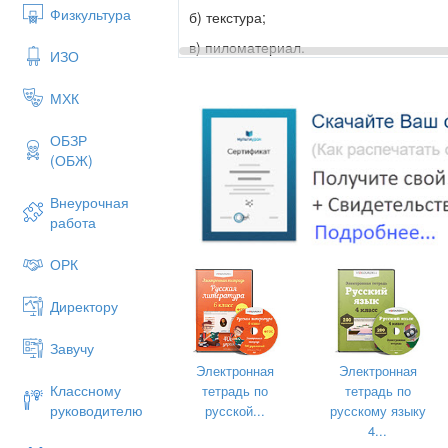
Физкультура
б) текстура;
в) пиломатериал.
ИЗО
МХК
3. Шурупы для соединения различн
а) забивают;
ОБЗР
(ОБЖ)
б) завинчивают;
в) склеивают.
Внеурочная
работа
4.Коловорот – это…
ОРК
а) инструмент для строгания древесин
Директору
б) инструмент для сверления древеси
в) инструмент для долбления древеси
Завучу
Электронная
Электронная
Классному
тетрадь по
тетрадь по
5. Приспособление, применяе
руководителю
русской...
русскому языку
называется…
4...