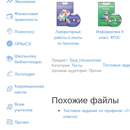
Экономика
а) рейсмус;
б) стусло;
Финансовая
грамотность
в) угольник.
Психологу
Лабораторные
Информатика 5
6. Какой инструмент применяют для
работы и опыты
класс ФГОС
по биологии
ОРКиСЭ
а) шерхебель, рубанок;
б) ножовка;
Школьному
Предмет:
Труд (технология)
библиотекарю
в) дрель.
Тестовые зад
Категория:
Тесты
Целевая аудитория: Прочее
Логопедия
7. Из каких основных частей состо
Коррекционная
а) рожок, колодка и резец (нож);
школа
Похожие файлы
б) колодка, резец (нож) и клин;
Всем
в) клин, колодка и рожок.
учителям
Тестовое задание по профилю «С
класса)
Прочее
8. Чем оснащается рабочее место у