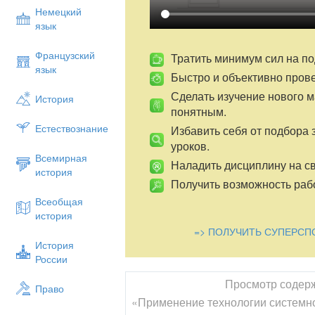
Немецкий
язык
Французский
Тратить минимум сил на по
язык
Быстро и объективно пров
Сделать изучение нового 
История
понятным.
Естествознание
Избавить себя от подбора 
уроков.
Всемирная
Наладить дисциплину на св
история
Получить возможность рабо
Всеобщая
история
=> ПОЛУЧИТЬ СУПЕРСП
История
России
Просмотр содер
Право
«Применение технологии системно