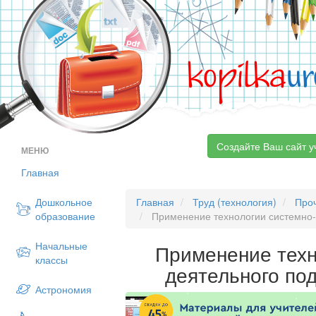
kopilka
ur
Создайте Ваш сайт у
МЕНЮ
Главная
Дошкольное
Главная
Труд (технология)
Про
образование
Применение технологии системно-
Начальные
Применение техн
классы
деятельного по
Астрономия