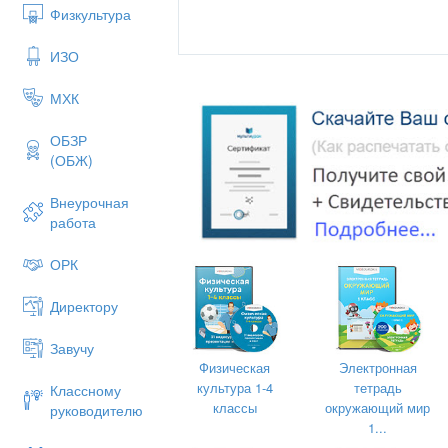
Физкультура
ИЗО
МХК
ОБЗР
(ОБЖ)
Внеурочная
работа
Доклад на 
ОРК
«Применение
системно-деятельного
Директору
Завучу
Физическая
Электронная
культура 1-4
тетрадь
Классному
классы
окружающий мир
руководителю
1...