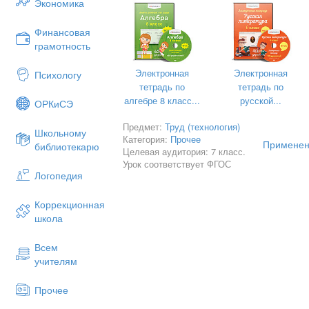
Экономика
Подготовил
Финансовая
грамотность
Электронная
Электронная
Психологу
тетрадь по
тетрадь по
алгебре 8 класс...
русской...
ОРКиСЭ
Предмет:
Труд (технология)
Школьному
Категория:
Прочее
Применен
библиотекарю
Целевая аудитория: 7 класс.
Урок соответствует ФГОС
Логопедия
Коррекционная
школа
Всем
учителям
Прочее