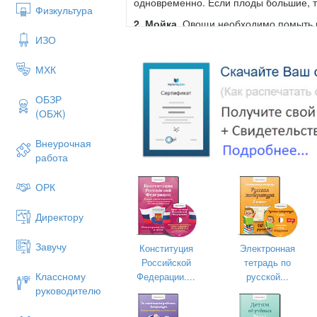
одновременно. Если плоды большие, то
Физкультура
2. Мойка.
Овощи необходимо помыть щ
ИЗО
3. Очистка .
Овощи надо очистить от 
4. Промывание.
Промыть в проточной
МХК
ОБЗР
(ОБЖ)
Внеурочная
работа
ОРК
Директору
Завучу
Конституция
Электронная
Российской
тетрадь по
Классному
Федерации....
русской...
Вводный инструктаж и первичный инст
руководителю