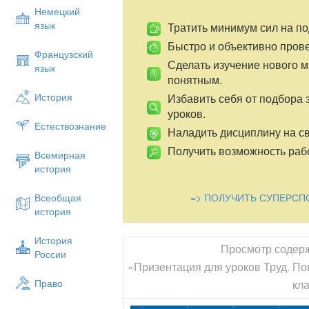
Немецкий
язык
Тратить минимум сил на по
Быстро и объективно пров
Французский
Сделать изучение нового 
язык
понятным.
История
Избавить себя от подбора 
уроков.
Естествознание
Наладить дисциплину на св
Получить возможность рабо
Всемирная
история
=> ПОЛУЧИТЬ СУПЕРСП
Всеобщая
история
История
Просмотр содер
России
«Призентация для уроков Труд. П
Право
кл