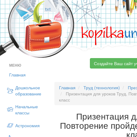
kopilka
ur
Создайте Ваш сайт у
МЕНЮ
Главная
Дошкольное
Главная
Труд (технология)
Пре
образование
Призентация для уроков Труд. Пов
класс
Начальные
классы
Призентация д
Повторение пройд
Астрономия
кл