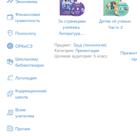
Экономика
Финансовая
грамотность
За страницами
Детям об учёных.
учебника.
Часть 2
Психологу
Литература....
Предмет:
Труд (технология)
ОРКиСЭ
Категория:
Презентации
Призент
Целевая аудитория: 5 класс
пр
Школьному
библиотекарю
Логопедия
Кабинет для проведения уроков по те
Коррекционная
Мастерская – это необычный кабине
школа
Кабинет для настоящих мастериц!
Всем
В мастерской не просто столы, это
учителям
мастерской, много швейных машин, г
специальные инструменты и приспос
Прочее
различных изделий.