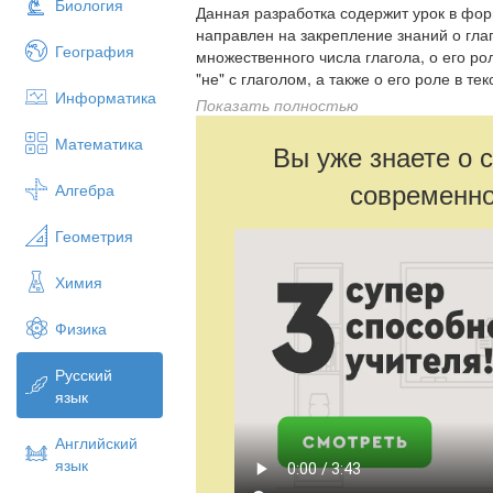
Биология
Данная разработка содержит урок в фор
направлен на закрепление знаний о глаг
География
множественного числа глагола, о его р
"не" с глаголом, а также о его роле в т
Информатика
найдёте презентацию к уроку, карточки 
Показать полностью
"финальное досье" с правилами о глаго
Математика
Вы уже знаете о 
современно
Алгебра
Геометрия
Химия
Физика
Русский
язык
Английский
язык