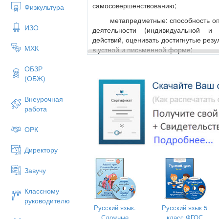
самосовершенствованию;
Физкультура
метапредметные: способность опр
ИЗО
деятельности (индивидуальной и к
действий, оценивать достигнутые резу
МХК
в устной и письменной форме;
предметные - знать : опознавательн
ОБЗР
знака разделения между гла
(ОБЖ)
существительными в именительном
подлежащим и сказуемым; уметь по о
Внеурочная
предложения с данной конструкцие
работа
соответствии с изученным правилом.
10.Тип урока - комбинированный
ОРК
11. Формы работы учащихся: фронт
Директору
групповая
12.Необходимое оборудование 
Завучу
компьютерное): мультимедийный компл
Классному
руководителю
СТРУКТУРА И ХОД У
Русский язык.
Русский язык 5
Сложные
класс ФГОС