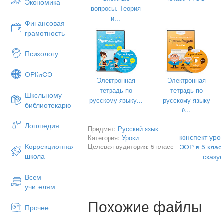
Экономика
вопросы. Теория
и...
Финансовая
№
Этап урока
грамотность
Назва
Психологу
(с ука
номе
ОРКиСЭ
Электронная
Электронная
1
Организационный
тетрадь по
тетрадь по
этап.
Школьному
русскому языку...
русскому языку
библиотекарю
9...
Логопедия
Предмет:
Русский язык
конспект уро
Категория:
Уроки
Коррекционная
Целевая аудитория: 5 класс
ЭОР в 5 кла
школа
сказ
Всем
2
Постановка цели и
ЭОР
учителям
задач урока.
Похожие файлы
Мотивация учебной
Прочее
деятельности