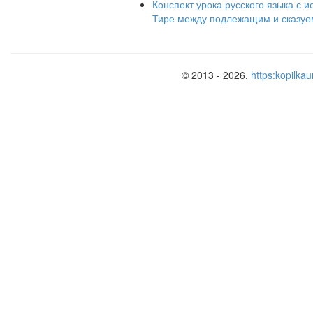
Конспект урока русского языка с 
учащихся.
Тире между подлежащим и сказу
© 2013 - 2026,
https:kopilkau
3
Актуализация знаний.
ЭОР№2(и
правило)
4
Первичное усвоение
новых знаний.
5
Первичная проверка
понимания
6
Первичное
ЭОР №3(