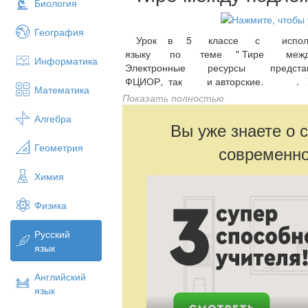
Биология
География
Урок в 5 классе с исполь
языку по теме " Тире межд
Информатика
Электронные ресурсы пред
ФЦИОР, так и авторские. 
Математика
фронтальный формы работы
Показать полностью
парах.
Алгебра
Вы уже знаете о 
Геометрия
современно
Химия
Физика
Русский
язык
Английский
язык