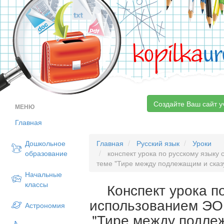
kopilka
ur
Создайте Ваш сайт у
МЕНЮ
Главная
Дошкольное
Главная
Русский язык
Уроки
образование
конспект урока по русскому языку 
теме "Тире между подлежащим и ска
Начальные
классы
Конспект урока п
использованием ЭОР
Астрономия
"Тире между подле