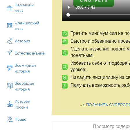
Немецкий
язык
Французский
язык
Тратить минимум сил на по
Быстро и объективно пров
История
Сделать изучение нового 
Естествознание
понятным.
Избавить себя от подбора 
Всемирная
уроков.
история
Наладить дисциплину на св
Всеобщая
Получить возможность рабо
история
История
=> ПОЛУЧИТЬ СУПЕРСП
России
Право
Просмотр содер