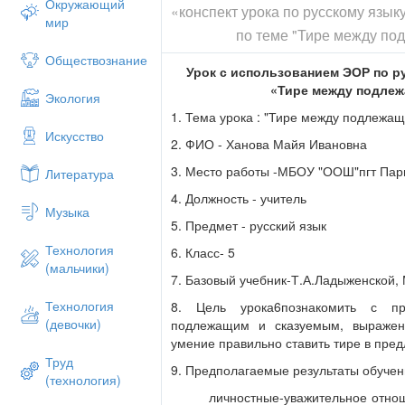
Окружающий
«конспект урока по русскому язык
мир
по теме "Тире между по
Обществознание
Урок с использованием ЭОР по ру
«Тире между подле
Экология
1. Тема урока : "Тире между подлежа
Искусство
2. ФИО - Ханова Майя Ивановна
3. Место работы -МБОУ "ООШ"пгт Парм
Литература
4. Должность - учитель
Музыка
5. Предмет - русский язык
Технология
6. Класс- 5
(мальчики)
7. Базовый учебник-Т.А.Ладыженской, 
Технология
8. Цель урока6познакомить с п
(девочки)
подлежащим и сказуемым, выражен
умение правильно ставить тире в пре
Труд
9. Предполагаемые результаты обучен
(технология)
личностные-уважительное отношен