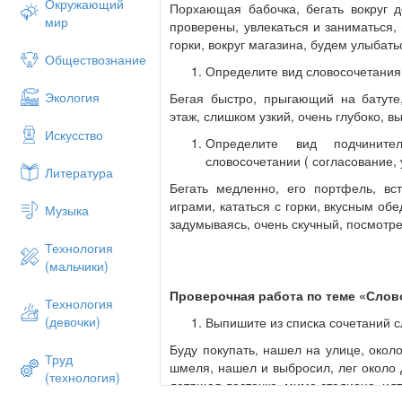
Окружающий
Порхающая бабочка, бегать вокруг до
мир
проверены, увлекаться и заниматься,
горки, вокруг магазина, будем улыбатьс
Обществознание
Определите вид словосочетания 
Экология
Бегая быстро, прыгающий на батуте,
этаж, слишком узкий, очень глубоко, в
Искусство
Определите вид подчинит
словосочетании ( согласование,
Литература
Бегать медленно, его портфель, вст
играми, кататься с горки, вкусным об
Музыка
задумываясь, очень скучный, посмотре
Технология
(мальчики)
Проверочная работа по теме «Слово
Технология
(девочки)
Выпишите из списка сочетаний 
Буду покупать, нашел на улице, окол
Труд
шмеля, нашел и выбросил, лег около д
(технология)
летящая ласточка, мимо стадиона, идт