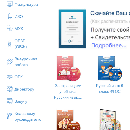
Определите вид словосочетания 
Физкультура
Очень смешно, расстилающийся вокр
ИЗО
смешной, езда на велосипеде, на
пришедших, веселясь с друзьями.
МХК
Определите вид подчинит
словосочетании ( согласование,
ОБЗР
(ОБЖ)
Говорить с ним, увидел её, просмотр
птиц, красивыми вещами, говоря мед
прыгать далеко, очень громко, расска
Внеурочная
работа
ОРК
За страницами
Русский язык 5
Директору
учебника.
класс ФГОС
Русский язык....
Завучу
Классному
руководителю