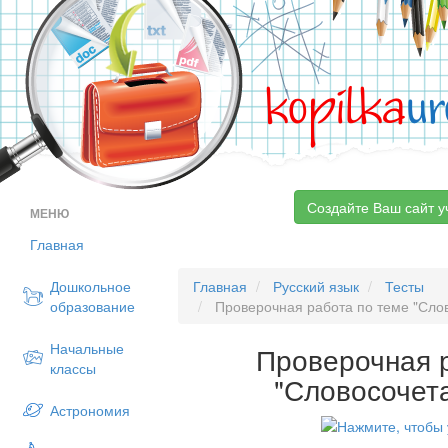
kopilka
ur
Создайте Ваш сайт у
МЕНЮ
Главная
Дошкольное
Главная
Русский язык
Тесты
образование
Проверочная работа по теме "Слов
Начальные
Проверочная 
классы
"Словосочета
Астрономия