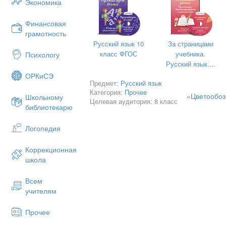
Экономика
Финансовая
20
грамотность
СОДЕР
Русский язык 10
За страницами
класс ФГОС
учебника.
Психологу
Введение ………………………
Русский язык....
Основная часть
ОРКиСЭ
Предмет:
Русский язык
История цветовой лексик
Категория:
Прочее
«Цветообоз
Школьному
Целевая аудитория: 8 класс
Цветовая лексика в рассказа
библиотекарю
Заключение……………………
Логопедия
Список литературы………
Коррекционная
школа
Всем
учителям
Прочее