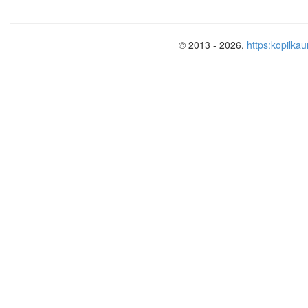
© 2013 - 2026,
https:kopilkau
ВВЕДЕНИЕ
Здравствуйте! Вашему вниманию п