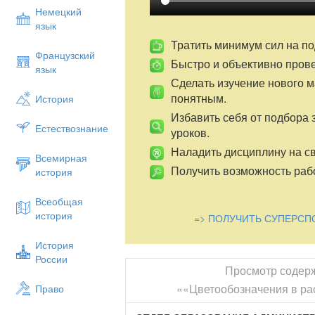
Немецкий
язык
Тратить минимум сил на по
Французский
Быстро и объективно пров
язык
Сделать изучение нового 
понятным.
История
Избавить себя от подбора 
Естествознание
уроков.
Наладить дисциплину на св
Всемирная
Получить возможность рабо
история
Всеобщая
история
=> ПОЛУЧИТЬ СУПЕРСП
История
России
Просмотр содер
««Цветообозначения в ра
Право