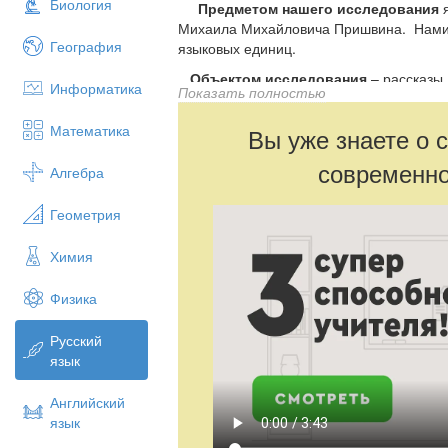
Биология
Предметом нашего исследования
я
Михаила Михайловича Пришвина. Нами
География
языковых единиц.
Объектом
исследования
– рассказы
Информатика
Показать полностью
Цель нашей работы
– выявить струк
цветообозначений. Отсюда вытекают 
Математика
Вы уже знаете о 
выявить структурные типы цветоо
современно
Алгебра
выявить семантические типы цве
Практическая ценность
нашей работы з
Геометрия
данного исследования могут быть испол
материала на уроках русского языка и 
Химия
занятиях по русскому языку и литератур
Физика
исследовательской работы
: 
заключения, списка литературы.
Русский
язык
Английский
язык