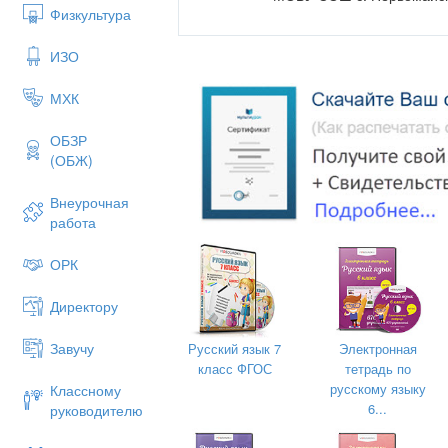
Физкультура
с
ИЗО
МХК
ОБЗР
(ОБЖ)
Внеурочная
работа
ОРК
Директору
Завучу
Русский язык 7
Электронная
класс ФГОС
тетрадь по
русскому языку
Классному
6...
руководителю