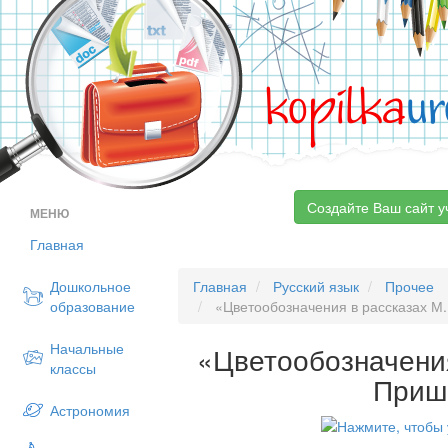
kopilka
ur
Создайте Ваш сайт у
МЕНЮ
Главная
Дошкольное
Главная
Русский язык
Прочее
образование
«Цветообозначения в рассказах М
Начальные
«Цветообозначения
классы
Приш
Астрономия