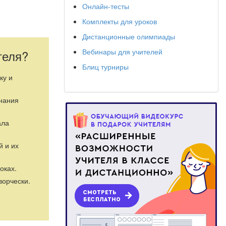
Онлайн-тесты
Комплекты для уроков
Дистанционные олимпиады
Вебинары для учителей
теля?
Блиц турниры
ку и
знания
ала
й и их
оках.
ворчески.