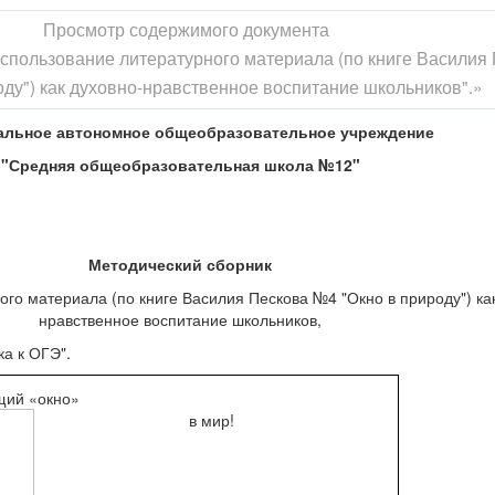
Просмотр содержимого документа
спользование литературного материала (по книге Василия
оду") как духовно-нравственное воспитание школьников".»
льное автономное общеобразовательное учреждение
"Средняя общеобразовательная школа №12"
Методический сборник
го материала (по книге Василия Пескова №4 "Окно в природу") ка
нравственное воспитание школьников,
ка к ОГЭ".
щий «окно»
в
мир!