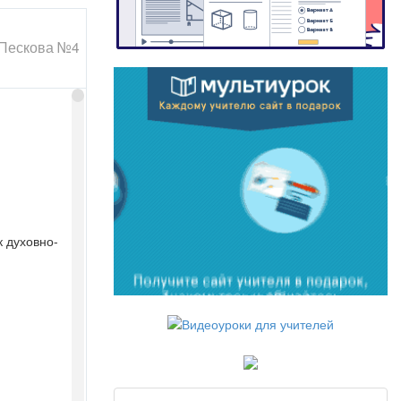
 Пескова №4
к духовно-