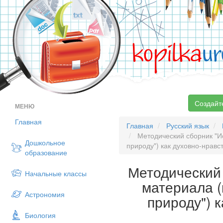
kopilka
ur
Создайт
МЕНЮ
Главная
Главная
Русский язык
Методический сборник "Ис
Дошкольное
природу") как духовно-нравс
образование
Методический 
Начальные классы
материала (
Астрономия
природу") 
Биология