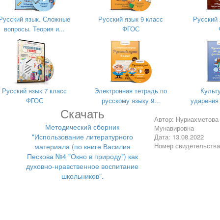
высшей квалификационной категории
Нуриахметовой Рузили Мунавировны
Русский язык. Сложные
Русский язык 9 класс
Русский 
вопросы. Теория и...
ФГОС
Русский язык 7 класс
Электронная тетрадь по
Культу
ФГОС
русскому языку 9...
ударения
Скачать
г. Березники - 2022
Автор: Нуриахметова
Методический сборник
Мунавировна
"Использование литературного
Дата: 13.08.2022
Номер свидетельств
материала (по книге Василия
Пескова №4 "Окно в природу") как
духовно-нравственное воспитание
школьников".
- - - - - - - - - - - стр. 3