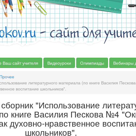
okov.ru
- сайт для учит
е Ваш сайт учителя
Видеоуроки
Олимпиады
Вебинары 
Прочее
пользование литературного материала (по книге Василия Пескова
твенное воспитание школьников".
сборник "Использование литерат
по книге Василия Пескова №4 "Ок
как духовно-нравственное воспита
школьников".