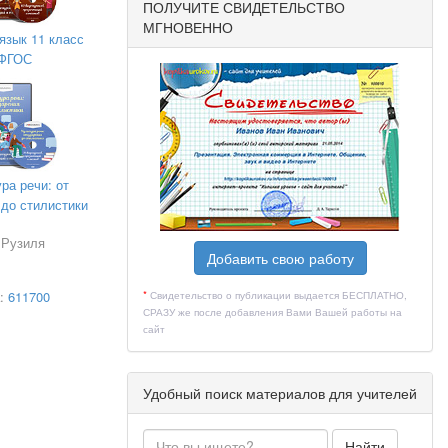
ПОЛУЧИТЕ СВИДЕТЕЛЬСТВО
МГНОВЕННО
язык 11 класс
ФГОС
ра речи: от
 до стилистики
 Рузиля
Добавить свою работу
*
Свидетельство о публикации выдается БЕСПЛАТНО,
а:
611700
СРАЗУ же после добавления Вами Вашей работы на
сайт
Удобный поиск материалов для учителей
Найти