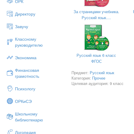
ОРК
За страницами учебника.
Директору
Русский язык....
Завучу
Классному
руководителю
Русский язык 6 класс
Экономика
ФГОС
Финансовая
Предмет:
Русский язык
грамотность
Категория:
Прочее
Целевая аудитория: 9 класс
Психологу
Оглавление
ОРКиСЭ
Школьному
библиотекарю
Введение
- - - - - - - - - - - - - 
Логопедия