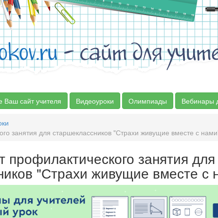
okov.ru
- сайт для учит
е Ваш сайт учителя
Видеоуроки
Олимпиады
Вебинары 
оки
го занятия для старшеклассников "Страхи живущие вместе с нами
т профилактического занятия для
иков "Страхи живущие вместе с 