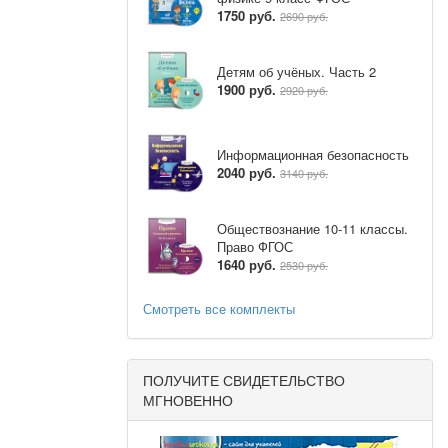
1750 руб.
2690 руб.
 младший)
нное» (Гете)
Детям об учёных. Часть 2
1900 руб.
2920 руб.
Информационная безопасность
2040 руб.
3140 руб.
ной
, сковывает
тию, а когда
я активной
жению мышц
Обществознание 10-11 классы.
ситуациях.
Право ФГОС
1640 руб.
 У людей с
2530 руб.
кую поддержку
еобходимые
овать их.
Смотреть все комплекты
жены к этой
ражению в
, опасный,
, а другие
ПОЛУЧИТЕ СВИДЕТЕЛЬСТВО
о, и мешает
МГНОВЕННО
ражнения.
ловия нашей