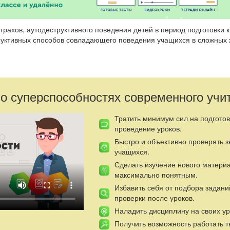
рахов, аутодеструктивного поведения детей в период подготовки к
руктивных способов совладающего поведения учащихся в сложных
 общим понятием «страх»;
на человека и его здоровье;
 о суперспособностях современного учи
ринципы борьбы со страхом для обеспеченья психологической
ранения здоровья.
Тратить минимум сил на подготов
учки, листы А4, четыре красных маркера, четыре магнитных дроти
проведение уроков.
Быстро и объективно проверять 
учащихся.
Ход занятия.
Сделать изучение нового матери
максимально понятным.
ть с древней восточной притчи:
Избавить себя от подбора задани
проверки после уроков.
оем пути Чуму и спросил: «Куда ты идешь?» Она отвечает: «В бол
сяч человек». Через несколько дней тот же мудрец снова встретил
Наладить дисциплину на своих ур
ч человек, а уморила все пятьдесят», – упрекнул он ее. «Нет, – во
Получить возможность работать т
 остальные умерли от страха»…
(Притча «О страхе» из книги Ана