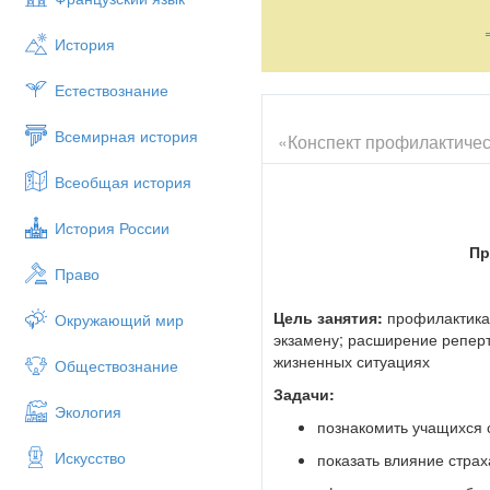
«Сэнсэй. Исконный Шамбалы»
История
Страх черной тенью всегда соп
чем это кажется на первый взг
Естествознание
явной форме, а другим ещё пр
Давайте поговорим об этом яв
Всемирная история
«Конспект профилактичес
счастливо.
Всеобщая история
Основная часть.
Мини – лекция «Что же такое
История России
Страх – это отрицательное э
Пр
реальной или воображаемой о
Право
Пугать себя мрачным будущим –
Цель занятия:
профилактика 
Окружающий мир
таким удовольствием и завидны
экзамену; расширение репер
была самая действенная. Так у
жизненных ситуациях
Обществознание
Можно отметить и классифицир
Задачи:
Экология
Клаустрофобия
– боязн
познакомить учащихся 
Агрофобия -
панически б
Искусство
целый день дома. А не п
показать влияние страх
Социофобия
– страх пу