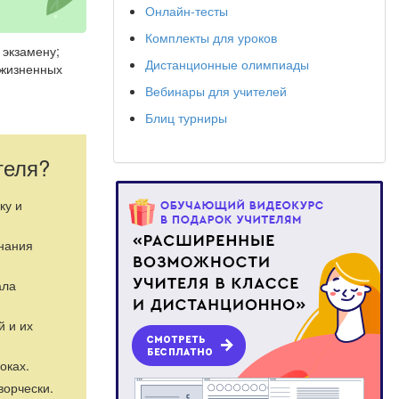
Онлайн-тесты
Комплекты для уроков
 экзамену;
Дистанционные олимпиады
 жизненных
Вебинары для учителей
Блиц турниры
теля?
ку и
ка, большая
знания
ала
й и их
ьшой город.
 Чуму. «Ты
оках.
зразила она, –
ворчески.
стасии Новых