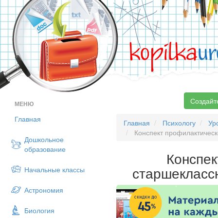
kopilka
ur
Создайт
МЕНЮ
Главная
Главная
Психологу
Ур
Конспект профилактическо
Дошкольное
образование
Конспек
старшеклассн
Начальные классы
Астрономия
Биология