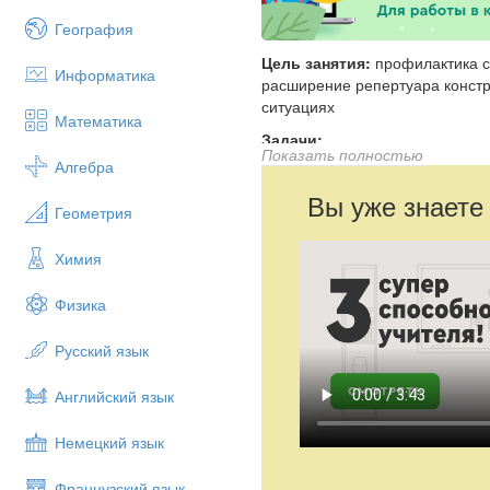
География
Цель занятия:
профилактика ст
Информатика
расширение репертуара конст
ситуациях
Математика
Задачи:
Показать полностью
Алгебра
познакомить учащихся с
показать влияние страха 
Вы уже знаете
Геометрия
сформулировать общие п
уравновешенности и сох
Химия
Материал:
большое зеркало, р
магнитная доска.
Физика
Русский язык
Вводная часть.
Нашу встречу хотелось бы нача
Английский язык
«Один мудрец повстречал на св
Немецкий язык
Мне нужно уморить там пять ты
сказала, что уморишь пять тыся
Французский язык
я погубила только пять тысяч,