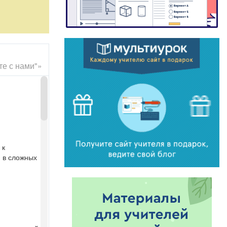
ашу жизнь,
текает в
 жить
те с нами"»
 информации о
 из нас с
 к
известностью
 в сложных
 будет сидеть