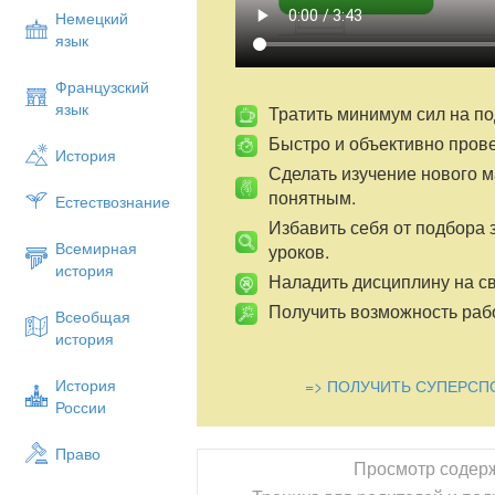
Немецкий
язык
Французский
язык
Тратить минимум сил на по
Быстро и объективно пров
История
Сделать изучение нового 
понятным.
Естествознание
Избавить себя от подбора 
Всемирная
уроков.
история
Наладить дисциплину на св
Получить возможность рабо
Всеобщая
история
История
=> ПОЛУЧИТЬ СУПЕРСП
России
Право
Просмотр содер