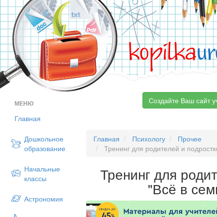
kopilka
ur
Создайте Ваш сайт у
МЕНЮ
Главная
Дошкольное
Главная
Психологу
Прочее
образование
Тренинг для родителей и подростк
Начальные
Тренинг для роди
классы
"Всё в се
Астрономия